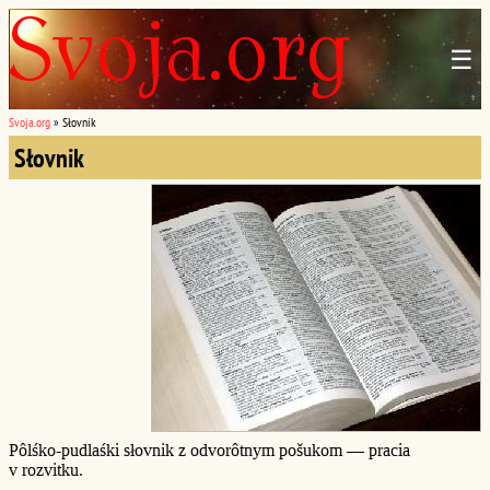
☰
Svoja.org
»
Słovnik
Słovnik
Pôlśko-pudlaśki słovnik z odvorôtnym pošukom — pracia
v rozvitku.