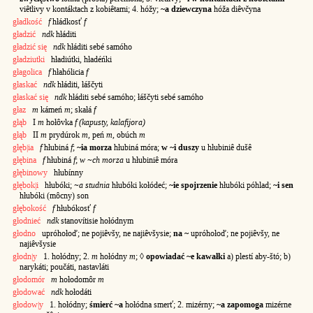
viêtlivy v kontáktach z kobiêtami; 4. hóžy;
~a dziewczyna
hóža diêvčyna
gładkość
f
hłádkosť
f
gładzić
ndk
hłáditi
gładzić się
ndk
hłáditi sebé samóho
gładziutki
hładiútki, hładéńki
głagolica
f
hłahólicia
f
głaskać
ndk
hłáditi, łáščyti
głaskać się
ndk
hłáditi sebé samóho; łáščyti sebé samóho
głaz
m
kámeń
m
; skałá
f
głąb
I
m
hołôvka
f (kapusty, kalafijora)
głąb
II
m
prydúrok
m
, peń
m
, obúch
m
głęb|ia
f
hłubiná
f
;
~ia morza
hłubiná móra;
w ~i duszy
u hłubiniê dušê
głębina
f
hłubiná
f
;
w ~ch morza
u hłubiniê móra
głębinowy
hłubínny
głębok|i
hłubóki;
~a studnia
hłubóki kołódeć;
~ie spojrzenie
hłubóki póhlad;
~i sen
hłubóki (môcny) son
głębokość
f
hłubókosť
f
głodnieć
ndk
stanovítisie hołódnym
głodno
upróhołoď; ne pojiêvšy, ne najiêvšysie;
na ~
upróhołoď; ne pojiêvšy, ne
najiêvšysie
głodn|y
1. hołódny; 2.
m
hołódny
m
; ◊
opowiadać ~e kawałki
a) plestí aby-štó; b)
narykáti; poučáti, nastavláti
głodomór
m
hołodomôr
m
głodować
ndk
hołodáti
głodow|y
1. hołódny;
śmierć ~a
hołódna smerť; 2. mizérny;
~a zapomoga
mizérne