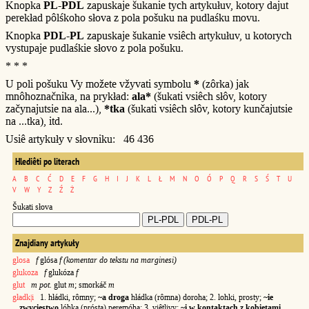
Knopka
PL-PDL
zapuskaje šukanie tych artykułuv, kotory dajut
perekład pôlśkoho słova z pola pošuku na pudlaśku movu.
Knopka
PDL-PL
zapuskaje šukanie vsiêch artykułuv, u kotorych
vystupaje pudlaśkie słovo z pola pošuku.
* * *
U poli pošuku Vy možete vžyvati symbolu
*
(zôrka) jak
mnôhoznačnika, na prykład:
ala*
(šukati vsiêch słôv, kotory
začynajutsie na ala...),
*tka
(šukati vsiêch słôv, kotory kunčajutsie
na ...tka), itd.
Usiê artykuły v słovniku: 46 436
Hlediêti po literach
A
B
C
Ć
D
E
F
G
H
I
J
K
L
Ł
M
N
O
Ó
P
Q
R
S
Ś
T
U
V
W
Y
Z
Ź
Ż
Šukati słova
Znajdiany artykuły
glosa
f
glósa
f (komentar do tekstu na marginesi)
glukoza
f
glukóza
f
glut
m pot.
glut
m
; smorkáč
m
gładk|i
1. hłádki, rômny;
~a droga
hłádka (rômna) doroha; 2. lohki, prosty;
~ie
zwycięstwo
lóhka (prósta) peremóha; 3. viêtlivy;
~i w kontaktach z kobietami