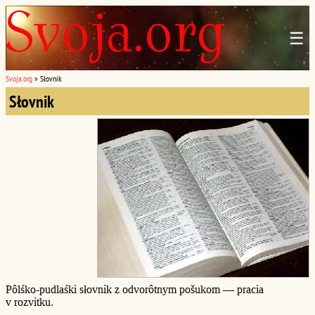
☰
Svoja.org
»
Słovnik
Słovnik
Pôlśko-pudlaśki słovnik z odvorôtnym pošukom — pracia
v rozvitku.