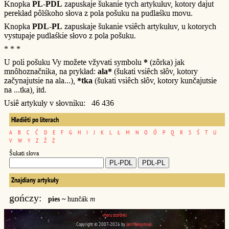
Knopka
PL-PDL
zapuskaje šukanie tych artykułuv, kotory dajut
perekład pôlśkoho słova z pola pošuku na pudlaśku movu.
Knopka
PDL-PL
zapuskaje šukanie vsiêch artykułuv, u kotorych
vystupaje pudlaśkie słovo z pola pošuku.
* * *
U poli pošuku Vy možete vžyvati symbolu
*
(zôrka) jak
mnôhoznačnika, na prykład:
ala*
(šukati vsiêch słôv, kotory
začynajutsie na ala...),
*tka
(šukati vsiêch słôv, kotory kunčajutsie
na ...tka), itd.
Usiê artykuły v słovniku: 46 436
Hlediêti po literach
A
B
C
Ć
D
E
F
G
H
I
J
K
L
Ł
M
N
O
Ó
P
Q
R
S
Ś
T
U
V
W
Y
Z
Ź
Ż
Šukati słova
Znajdiany artykuły
gończy:
pies ~
hunčák
m
vhoru storônki
Copyright © 2007-2026 by
Jan Maksymiuk
.