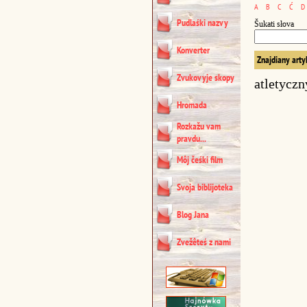
A
B
C
Ć
D
Pudlaśki nazvy
Šukati słova
Konverter
Znajdiany arty
Zvukovyje skopy
atletyczn
Hromada
Rozkažu vam
pravdu...
Môj čeśki film
Svoja biblijoteka
Blog Jana
Zvežêteś z nami