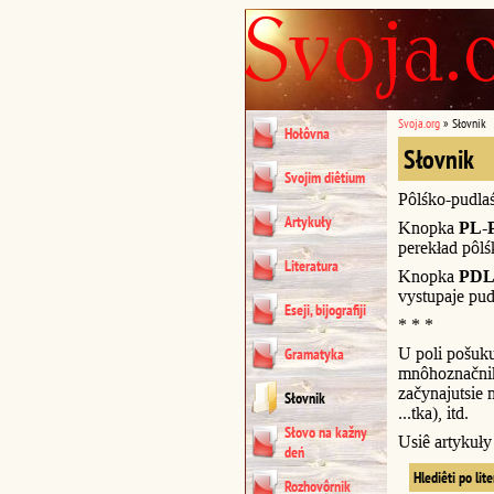
Svoja.org
»
Słovnik
Hołôvna
Słovnik
Svojim diêtium
Pôlśko-pudla
Artykuły
Knopka
PL-
perekład pôl
Literatura
Knopka
PDL
vystupaje pud
Eseji, bijografiji
* * *
U poli pošuk
Gramatyka
mnôhoznačnik
začynajutsie n
Słovnik
...tka), itd.
Słovo na kažny
Usiê artykuł
deń
Hlediêti po lit
Rozhovôrnik