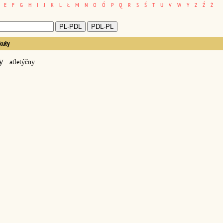
E
F
G
H
I
J
K
L
Ł
M
N
O
Ó
P
Q
R
S
Ś
T
U
V
W
Y
Z
Ź
Ż
kuły
y
atletýčny