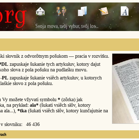
Svoja mova, svôj vybur, svôj los...
śki słovnik z odvorôtnym pošukom — pracia v rozvitku.
PDL
zapuskaje šukanie tych artykułuv, kotory dajut
śkoho słova z pola pošuku na pudlaśku movu.
-PL
zapuskaje šukanie vsiêch artykułuv, u kotorych
laśkie słovo z pola pošuku.
u Vy možete vžyvati symbolu
*
(zôrka) jak
a, na prykład:
ala*
(šukati vsiêch słôv, kotory
a ala...),
*tka
(šukati vsiêch słôv, kotory kunčajutsie na
y v słovniku: 46 436
erach