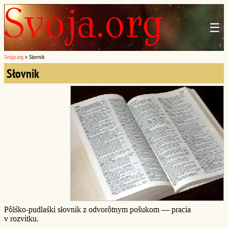
☰
Svoja.org
»
Słovnik
Słovnik
Pôlśko-pudlaśki słovnik z odvorôtnym pošukom — pracia
v rozvitku.