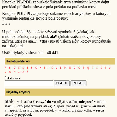
Knopka
PL-PDL
zapuskaje šukanie tych artykułuv, kotory dajut
perekład pôlśkoho słova z pola pošuku na pudlaśku movu.
Knopka
PDL-PL
zapuskaje šukanie vsiêch artykułuv, u kotorych
vystupaje pudlaśkie słovo z pola pošuku.
* * *
U poli pošuku Vy možete vžyvati symbolu
*
(zôrka) jak
mnôhoznačnika, na prykład:
ala*
(šukati vsiêch słôv, kotory
začynajutsie na ala...),
*tka
(šukati vsiêch słôv, kotory kunčajutsie
na ...tka), itd.
Usiê artykuły v słovniku: 46 441
Hlediêti po literach
A
B
C
Ć
D
E
F
G
H
I
J
K
L
Ł
M
N
O
Ó
P
Q
R
S
Ś
T
U
V
W
Y
Z
Ź
Ż
Šukati słova
Znajdiany artykuły
atak
m
1. atáka
f
;
ruszyć do ~u
rúšyti v atáku;
odeprzeć ~
odbíti
atáku;
~ czołgów
tánkova atáka; 2.
sport.
napád
m
;
grać w ~u
ihráti
v napádi; 3. prýstup
m
, prypádok
m
;
~ kolki
prýstup kólki;
~ serca
sercióvy prypádok