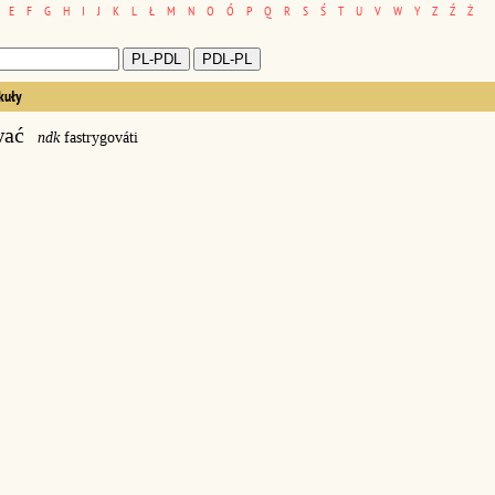
E
F
G
H
I
J
K
L
Ł
M
N
O
Ó
P
Q
R
S
Ś
T
U
V
W
Y
Z
Ź
Ż
kuły
wać
ndk
fastrygováti