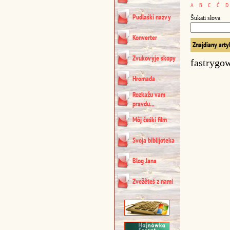
A
B
C
Ć
D
Pudlaśki nazvy
Šukati słova
Konverter
Znajdiany arty
Zvukovyje skopy
fastrygo
Hromada
Rozkažu vam
pravdu...
Môj čeśki film
Svoja biblijoteka
Blog Jana
Zvežêteś z nami