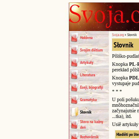
Svoja.org
»
Słovnik
Hołôvna
Słovnik
Svojim diêtium
Pôlśko-pudla
Artykuły
Knopka
PL-
perekład pôl
Literatura
Knopka
PDL
vystupaje pud
Eseji, bijografiji
* * *
U poli pošuk
Gramatyka
mnôhoznačnik
začynajutsie n
Słovnik
...tka), itd.
Słovo na kažny
Usiê artykuł
deń
Hlediêti po lit
Rozhovôrnik