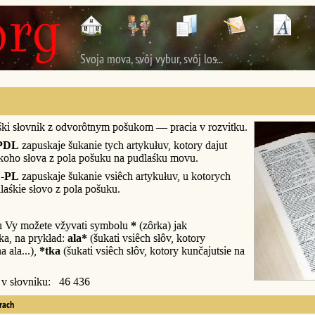
Svoja mova, svôj vybur, svôj los...
śki słovnik z odvorôtnym pošukom — pracia v rozvitku.
PDL
zapuskaje šukanie tych artykułuv, kotory dajut
śkoho słova z pola pošuku na pudlaśku movu.
-PL
zapuskaje šukanie vsiêch artykułuv, u kotorych
laśkie słovo z pola pošuku.
u Vy možete vžyvati symbolu
*
(zôrka) jak
a, na prykład:
ala*
(šukati vsiêch słôv, kotory
a ala...),
*tka
(šukati vsiêch słôv, kotory kunčajutsie na
y v słovniku: 46 436
erach