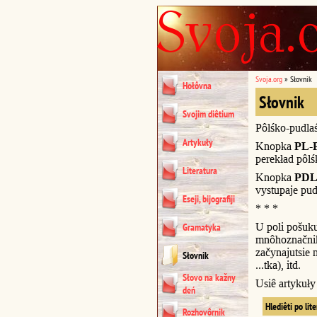
Svoja.org
»
Słovnik
Hołôvna
Słovnik
Svojim diêtium
Pôlśko-pudla
Artykuły
Knopka
PL-
perekład pôl
Literatura
Knopka
PDL
vystupaje pud
Eseji, bijografiji
* * *
U poli pošuk
Gramatyka
mnôhoznačnik
začynajutsie n
Słovnik
...tka), itd.
Słovo na kažny
Usiê artykuł
deń
Hlediêti po lit
Rozhovôrnik