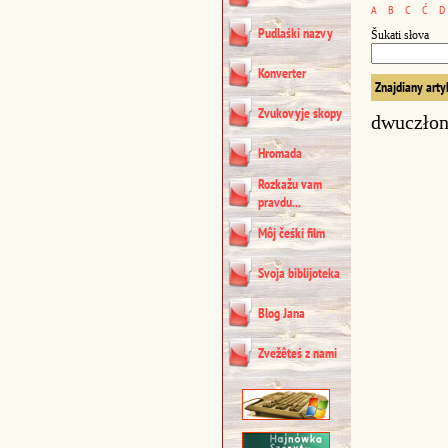
A
B
C
Ć
D
Pudlaśki nazvy
Šukati słova
Konverter
Znajdiany arty
Zvukovyje skopy
dwuczło
Hromada
Rozkažu vam
pravdu...
Môj čeśki film
Svoja biblijoteka
Blog Jana
Zvežêteś z nami