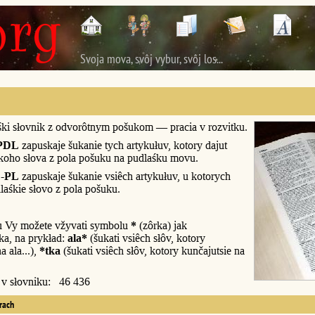
Svoja mova, svôj vybur, svôj los...
śki słovnik z odvorôtnym pošukom — pracia v rozvitku.
PDL
zapuskaje šukanie tych artykułuv, kotory dajut
śkoho słova z pola pošuku na pudlaśku movu.
-PL
zapuskaje šukanie vsiêch artykułuv, u kotorych
laśkie słovo z pola pošuku.
u Vy možete vžyvati symbolu
*
(zôrka) jak
a, na prykład:
ala*
(šukati vsiêch słôv, kotory
a ala...),
*tka
(šukati vsiêch słôv, kotory kunčajutsie na
y v słovniku: 46 436
erach