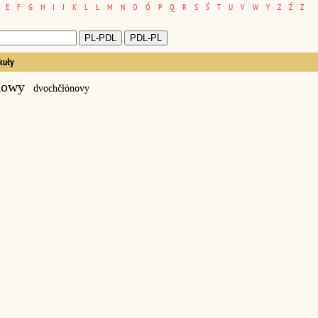
E
F
G
H
I
J
K
L
Ł
M
N
O
Ó
P
Q
R
S
Ś
T
U
V
W
Y
Z
Ź
Ż
kuły
nowy
dvochčłónovy