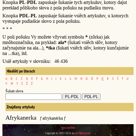
Knopka
PL-PDL
zapuskaje šukanie tych artykułuv, kotory dajut
perekład pôlśkoho słova z pola pošuku na pudlaśku movu.
Knopka
PDL-PL
zapuskaje šukanie vsiêch artykułuv, u kotorych
vystupaje pudlaśkie słovo z pola pošuku.
* * *
U poli pošuku Vy možete vžyvati symbolu
*
(zôrka) jak
mnôhoznačnika, na prykład:
ala*
(šukati vsiêch słôv, kotory
začynajutsie na ala...),
*tka
(šukati vsiêch słôv, kotory kunčajutsie
na ...tka), itd.
Usiê artykuły v słovniku: 46 436
Hlediêti po literach
A
B
C
Ć
D
E
F
G
H
I
J
K
L
Ł
M
N
O
Ó
P
Q
R
S
Ś
T
U
V
W
Y
Z
Ź
Ż
Šukati słova
Znajdiany artykuły
Afrykanerka
f
afrykanérka
f
vhoru storônki
Copyright © 2007-2026 by
Jan Maksymiuk
.