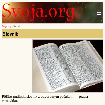
☰
Svoja.org
»
Słovnik
Słovnik
Pôlśko-pudlaśki słovnik z odvorôtnym pošukom — pracia
v rozvitku.