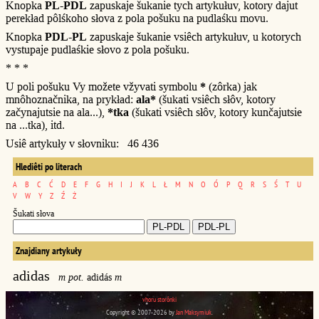
Knopka
PL-PDL
zapuskaje šukanie tych artykułuv, kotory dajut
perekład pôlśkoho słova z pola pošuku na pudlaśku movu.
Knopka
PDL-PL
zapuskaje šukanie vsiêch artykułuv, u kotorych
vystupaje pudlaśkie słovo z pola pošuku.
* * *
U poli pošuku Vy možete vžyvati symbolu
*
(zôrka) jak
mnôhoznačnika, na prykład:
ala*
(šukati vsiêch słôv, kotory
začynajutsie na ala...),
*tka
(šukati vsiêch słôv, kotory kunčajutsie
na ...tka), itd.
Usiê artykuły v słovniku: 46 436
Hlediêti po literach
A
B
C
Ć
D
E
F
G
H
I
J
K
L
Ł
M
N
O
Ó
P
Q
R
S
Ś
T
U
V
W
Y
Z
Ź
Ż
Šukati słova
Znajdiany artykuły
adidas
m pot.
adidás
m
vhoru storônki
Copyright © 2007-2026 by
Jan Maksymiuk
.