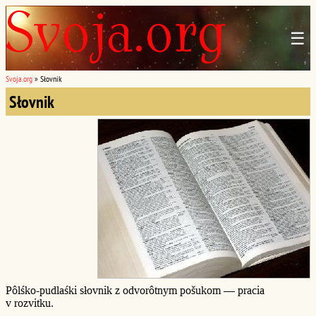
☰
Svoja.org
»
Słovnik
Słovnik
Pôlśko-pudlaśki słovnik z odvorôtnym pošukom — pracia
v rozvitku.