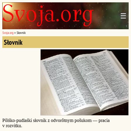
☰
Svoja.org
»
Słovnik
Słovnik
Pôlśko-pudlaśki słovnik z odvorôtnym pošukom — pracia
v rozvitku.