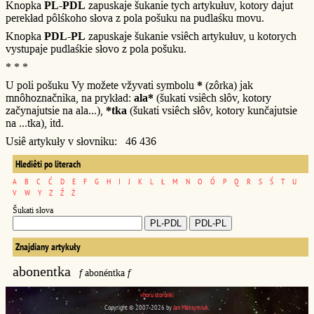
Knopka
PL-PDL
zapuskaje šukanie tych artykułuv, kotory dajut
perekład pôlśkoho słova z pola pošuku na pudlaśku movu.
Knopka
PDL-PL
zapuskaje šukanie vsiêch artykułuv, u kotorych
vystupaje pudlaśkie słovo z pola pošuku.
* * *
U poli pošuku Vy možete vžyvati symbolu
*
(zôrka) jak
mnôhoznačnika, na prykład:
ala*
(šukati vsiêch słôv, kotory
začynajutsie na ala...),
*tka
(šukati vsiêch słôv, kotory kunčajutsie
na ...tka), itd.
Usiê artykuły v słovniku: 46 436
Hlediêti po literach
A
B
C
Ć
D
E
F
G
H
I
J
K
L
Ł
M
N
O
Ó
P
Q
R
S
Ś
T
U
V
W
Y
Z
Ź
Ż
Šukati słova
Znajdiany artykuły
abonentka
f
abonéntka
f
vhoru storônki
Copyright © 2007-2026 by
Jan Maksymiuk
.