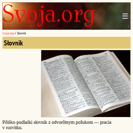
☰
Svoja.org
»
Słovnik
Słovnik
Pôlśko-pudlaśki słovnik z odvorôtnym pošukom — pracia
v rozvitku.