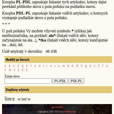
Knopka
PL-PDL
zapuskaje šukanie tych artykułuv, kotory dajut
perekład pôlśkoho słova z pola pošuku na pudlaśku movu.
Knopka
PDL-PL
zapuskaje šukanie vsiêch artykułuv, u kotorych
vystupaje pudlaśkie słovo z pola pošuku.
* * *
U poli pošuku Vy možete vžyvati symbolu
*
(zôrka) jak
mnôhoznačnika, na prykład:
ala*
(šukati vsiêch słôv, kotory
začynajutsie na ala...),
*tka
(šukati vsiêch słôv, kotory kunčajutsie
na ...tka), itd.
Usiê artykuły v słovniku: 46 436
Hlediêti po literach
A
B
C
Ć
D
E
F
G
H
I
J
K
L
Ł
M
N
O
Ó
P
Q
R
S
Ś
T
U
V
W
Y
Z
Ź
Ż
Šukati słova
Znajdiany artykuły
lincz
m
linč
m
vhoru storônki
Copyright © 2007-2026 by
Jan Maksymiuk
.