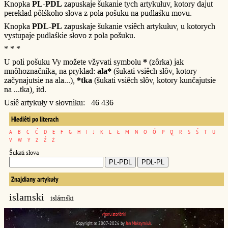
Knopka
PL-PDL
zapuskaje šukanie tych artykułuv, kotory dajut
perekład pôlśkoho słova z pola pošuku na pudlaśku movu.
Knopka
PDL-PL
zapuskaje šukanie vsiêch artykułuv, u kotorych
vystupaje pudlaśkie słovo z pola pošuku.
* * *
U poli pošuku Vy možete vžyvati symbolu
*
(zôrka) jak
mnôhoznačnika, na prykład:
ala*
(šukati vsiêch słôv, kotory
začynajutsie na ala...),
*tka
(šukati vsiêch słôv, kotory kunčajutsie
na ...tka), itd.
Usiê artykuły v słovniku: 46 436
Hlediêti po literach
A
B
C
Ć
D
E
F
G
H
I
J
K
L
Ł
M
N
O
Ó
P
Q
R
S
Ś
T
U
V
W
Y
Z
Ź
Ż
Šukati słova
Znajdiany artykuły
islamski
islámśki
vhoru storônki
Copyright © 2007-2026 by
Jan Maksymiuk
.