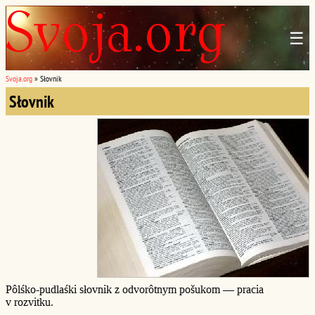
☰
Svoja.org
»
Słovnik
Słovnik
Pôlśko-pudlaśki słovnik z odvorôtnym pošukom — pracia
v rozvitku.