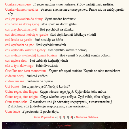
Contra spem spero
Przeciw nadziei mam nadzieję.
Prótiv nadiêji máju nadiêju.
Contra vim non valet ius
Przeciw sile nic nie znaczy prawo.
Právo nic ne znáčyt prótiv
síły.
coś jest powodem do dumy
čymś móžna hordítisie
coś padło na dobrą glebę
štoś upáło na dóbru glébu
coś przychodzi na myśl
štoś prychódit na dúmku
coś stoi komuś kością w gardle
štoś stojít komúś kôstkoju v hórli
coś ściska za gardło
štoś stiskáje za hórło
coś wychodzi na jaw
štoś vychódit navérch
coś wyleciało komuś z głowy
štoś výletiło komúś z hołový
coś wyłazi (wychodzi) komuś bokiem
štoś vyłázit (vychódit) komúś bókom
coś zapiera dech
štoś zabiváje (zajmáje) duch
cóż w tym dziwnego
čohó divovátisie
Cucullus non facit monachum
Kaptur nie czyni mnicha.
Kaptúr ne róbit monáchom.
cuda nie widy
čudiesá v réšeti
cudów nie ma
čudiesôv ne byváje
Cui bono?
Na czyją korzyść?
Na čyjú korýsť?
Cuius regio, eius lingua
Czyja władza, tego język.
Čyjá vłáda, tóho móva.
Cuius regio, eius religio
Czyja władza, tego religia.
Čyjá vłáda, tóho relígija.
Cum grano salis
Z ziarnkiem soli [z odrobiną sceptycyzmu, z zastrzeżeniem].
Z drôbkoju sóli [z drôbkoju sceptycyzmu, z zasteréženiom].
Cum laude
Z pochwałą.
Z pochváłoju.
Perša
Poperednia
«
[
1
]
[
2
]
[3]
[
4
]
»
Nastupna
Ostatnia
vhoru storônki