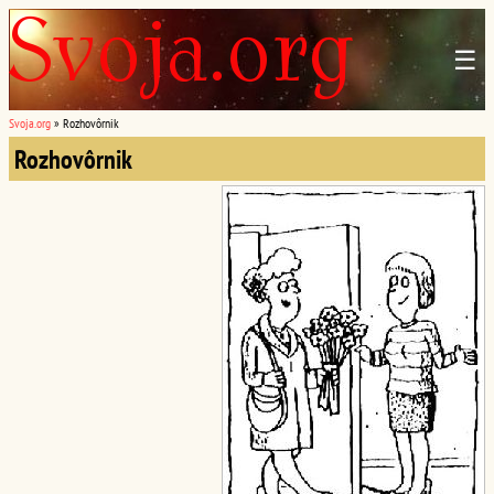
☰
Svoja.org
»
Rozhovôrnik
Rozhovôrnik