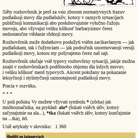
Siêty rozhovôrnik je perš za vsio zborom normatyvnych frazuv
pudlaśkoji movy dla pudlašukôv, kotory v raznych sytuacijach
publičnoji komunikaciji abo posłuhovujutsie vyłučno čužoju
movoju, abo vžyvajut veliku kôlkosť barbaryzmuv čerez
nedostatočne viêdanie rôdnoji movy.
Rozhovôrnik može dodatkovo posłužyti vsiêm zacikavlanym — jak
pudlašukam, tak i čužynciam — jak područnik unormovanoji versiji
pudlaśkoji movy, kotoru my pošyrajemo čerez naš sajt.
Rozhovôrnik ułučaje vsiê typovy rozhovôrny sytuaciji, jakije možna
znajti v rozhovôrnikach podôbnoho objomu dla inšych movuv,
i veliku kôlkosť menš typovych. Akcent połožany na pokazanie
leksyčnoji i stylistyčnoji raznostajnosti pudlaśkoji movy.
Pracia v rozvitku.
* * *
U poli pošuku Vy možete vžyvati symbolu
*
(zôrka) jak
mnôhoznačnika, na prykład:
ala*
(šukati vsiêch słôv, kotory
začynajutsie na ala...),
*tka
(šukati vsiêch słôv, kotory kunčajutsie
na ...tka), itd.
Usiê artykuły v słovniku: 1 360
Hlediêti po kategoryjach