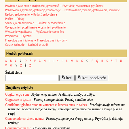
Powitanie, zawieranie znajomości, grzeczność — Pryvitánie, znakômstvo, prylúdnosť
Pozdrowienia, życzenia, gratulacje, kondolencje — Pozdorovlánie, žyčénie, gratulovánie, spuvčutié
Radość, zadowolenie — Radosť, zadovólenie
Prośby — Prôśby
Smutek, niezadowolenie — Smútok, nezadovólenie
Opieprzanie i przeklinanie — Łájanie i proklinánie
Wyrażanie wątpliwości — Vykázuvanie sumniêvu
Przysłowia — Prýkazki
Frazeologizmy i idiomy — Frazeologízmy i idyjómy
Cytaty łacińskie — Łacínśki cytátnik
Hlediêti po literach
A
B
C
Ć
D
E
F
G
H
I
J
K
L
Ł
M
N
O
Ó
P
Q
R
S
Ś
T
U
V
W
Y
Z
Ź
Ż
Šukati słova
Znajdiany artykuły
Cogito, ergo sum
Myślę, więc jestem.
Ja dúmaju, značyt, istniêju.
Cognosce te ipsum
Poznaj samego siebie.
Poznáj samóho sébe.
Conflabunt gladios suos in vomeres et lanceas suas in falces
Przekują swoje miecze na
lemiesze i włócznie swoje na sierpy.
Perekujút svojiê mičê na sušnikí i svojiê píki na
serpý.
Consuetudo est altera natura
Przyzwyczajenie jest drugą naturą.
Pryvýčka je drúhoju
natúroju.
Consummatum est
Dokonało się.
Zaveršýłosie.