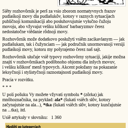
Siêty rozhovôrnik je perš za vsio zborom normatyvnych frazuv
pudlaśkoji movy dla pudlašukôv, kotory v raznych sytuacijach
publičnoji komunikaciji abo posłuhovujutsie vyłučno čužoju
movoju, abo vžyvajut veliku kôlkosť barbaryzmuv čerez
nedostatočne viêdanie rôdnoji movy.
Rozhovôrnik može dodatkovo posłužyti vsiêm zacikavlanym — jak
pudlašukam, tak i čužynciam — jak područnik unormovanoji versiji
pudlaśkoji movy, kotoru my pošyrajemo čerez naš sajt.
Rozhovôrnik ułučaje vsiê typovy rozhovôrny sytuaciji, jakije možna
znajti v rozhovôrnikach podôbnoho objomu dla inšych movuv,
i veliku kôlkosť menš typovych. Akcent połožany na pokazanie
leksyčnoji i stylistyčnoji raznostajnosti pudlaśkoji movy.
Pracia v rozvitku.
* * *
U poli pošuku Vy možete vžyvati symbolu
*
(zôrka) jak
mnôhoznačnika, na prykład:
ala*
(šukati vsiêch słôv, kotory
začynajutsie na ala...),
*tka
(šukati vsiêch słôv, kotory kunčajutsie
na ...tka), itd.
Usiê artykuły v słovniku: 1 360
Hlediêti po kategoryjach