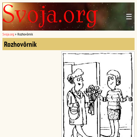
☰
Svoja.org
»
Rozhovôrnik
Rozhovôrnik