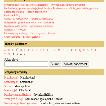
Powitanie, zawieranie znajomości, grzeczność — Pryvitánie, znakômstvo, prylúdnosť
Pozdrowienia, życzenia, gratulacje, kondolencje — Pozdorovlánie, žyčénie, gratulovánie, spuvčutié
Radość, zadowolenie — Radosť, zadovólenie
Prośby — Prôśby
Smutek, niezadowolenie — Smútok, nezadovólenie
Opieprzanie i przeklinanie — Łájanie i proklinánie
Wyrażanie wątpliwości — Vykázuvanie sumniêvu
Przysłowia — Prýkazki
Frazeologizmy i idiomy — Frazeologízmy i idyjómy
Cytaty łacińskie — Łacínśki cytátnik
Hlediêti po literach
A
B
C
Ć
D
E
F
G
H
I
J
K
L
Ł
M
N
O
Ó
P
Q
R
S
Ś
T
U
V
W
Y
Z
Ź
Ż
Šukati słova
Znajdiany artykuły
Na zdrowie!
Na zdoróvje!
Smacznego!
Smačnóho!
Sto lat!
Mnóhaje liêta!
Niech żyje!
Chaj žyvé!
Pozdrowienia z Bielska!
Pryviêt z Biêlśka!
Wesołych Świąt!
Ščaslívoho i spokôjnoho Ruzdvá!
Szczęśliwego Nowego Roku!
Ščaslívoho (udáłoho) Nóvoho Róku!