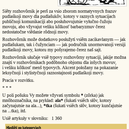
Siêty rozhovôrnik je perš za vsio zborom normatyvnych frazuv
pudlaśkoji movy dla pudlašukôv, kotory v raznych sytuacijach
publičnoji komunikaciji abo posłuhovujutsie vyłučno čužoju
movoju, abo vžyvajut veliku kôlkosť barbaryzmuv čerez
nedostatočne viêdanie rôdnoji movy.
Rozhovôrnik može dodatkovo posłužyti vsiêm zacikavlanym — jak
pudlašukam, tak i čužynciam — jak područnik unormovanoji versiji
pudlaśkoji movy, kotoru my pošyrajemo čerez naš sajt.
Rozhovôrnik ułučaje vsiê typovy rozhovôrny sytuaciji, jakije možna
znajti v rozhovôrnikach podôbnoho objomu dla inšych movuv,
i veliku kôlkosť menš typovych. Akcent połožany na pokazanie
leksyčnoji i stylistyčnoji raznostajnosti pudlaśkoji movy.
Pracia v rozvitku.
* * *
U poli pošuku Vy možete vžyvati symbolu
*
(zôrka) jak
mnôhoznačnika, na prykład:
ala*
(šukati vsiêch słôv, kotory
začynajutsie na ala...),
*tka
(šukati vsiêch słôv, kotory kunčajutsie
na ...tka), itd.
Usiê artykuły v słovniku: 1 360
Hlediêti po kategoryjach