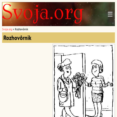
☰
Svoja.org
»
Rozhovôrnik
Rozhovôrnik