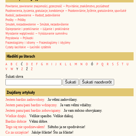
Powitanie, zawieranie znajomości, grzeczność — Pryvitánie, znakômstvo, prylúdnosť
Pozdrowienia, życzenia, gratulacje, kondolencje — Pozdorovlánie, žyčénie, gratulovánie, spuvčutié
Radość, zadowolenie — Radosť, zadovólenie
Prośby — Prôśby
Smutek, niezadowolenie — Smútok, nezadovólenie
Opieprzanie i przeklinanie — Łájanie i proklinánie
Wyrażanie wątpliwości — Vykázuvanie sumniêvu
Przysłowia — Prýkazki
Frazeologizmy i idiomy — Frazeologízmy i idyjómy
Cytaty łacińskie — Łacínśki cytátnik
Hlediêti po literach
A
B
C
Ć
D
E
F
G
H
I
J
K
L
Ł
M
N
O
Ó
P
Q
R
S
Ś
T
U
V
W
Y
Z
Ź
Ż
Šukati słova
Znajdiany artykuły
Jestem bardzo zadowolony.
Ja vélmi zadovólany.
Jestem panu/pani bardzo wdzięczny.
Ja vam vélmi vdiáčny.
Jestem panu/pani bardzo zobowiązany.
Ja vam môcno obovjázany.
Wielkie dzięki.
Velíkie spasíbo. Velíkie diákuj.
Bardzo dobrze
Vélmi dóbre.
Tego się nie spodziewałem!
Siêtoho ja ne spodivávsie!
Co za szczęście!
Jakóje ščástie! Što za ščástie!