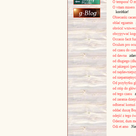
O tempora! O m
O vitam misero 
korótkie!
Obiecanki cacan
oblać egzamin
z
obrócić wniwec
obsypywać kogo
Occasio facit f
Oculum pro ocul
od czasu do cza
od dawna
zdav
od długiego (dł
od jakiegoś (pe
od najdawniejs
od niepamiętny
Od przybytku gł
od stóp do głów
od tego czasu
z 
od zarania dzie
odbierać komuś
oddać duszę Bo
odejść z tego św
Oderint, dum m
Odi et amo
Nie