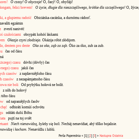
ores!
O czasy! O obyczaje!
O, časý! O, obyčáji!
longam, felici brevem!
O życie, długie dla nieszczęśliwego, krótkie dla szczęśliwego!
O, žýcie,
ki, a głupiemu radość
Obiciánka-cacánka, a durnómu rádosť.
avalíti egzámin
z
zvestí nanivéć
ś czułościami
obsypáti kohóś łáskami
urem
Okazja czyni złodzieja.
Okázija róbit złódijom.
o, dentem pro dente
Oko za oko, ząb za ząb.
Óko za óko, zub za zub.
su
čas od čásu
ná
uższego) czasu
dóvhi (dóvšy) čas
wnego) czasu
jakíś čas
zych czasów
z najdavniêjšoho čásu
ch czasów
z nezapámjatnoho čásu
owa nie boli
Od prybýtku hołová ne bolít.
z nôh do hołový
tóho čásu
jów
od najraniêjšych časôv
 chęć
odbiráti komúś ochvótu
gu
oddáti dušú Bóhu
iata
pujtí na toj sviêt
etuant
Niech nienawidzą, byleby się bali.
Necháj nenavídiat, abý tôlko bojalisie.
nawidzę i kocham.
Nenavídžu i lublú.
Perša
Poperednia
«
[1]
[
2
]
[
3
]
»
Nastupna
Ostatnia