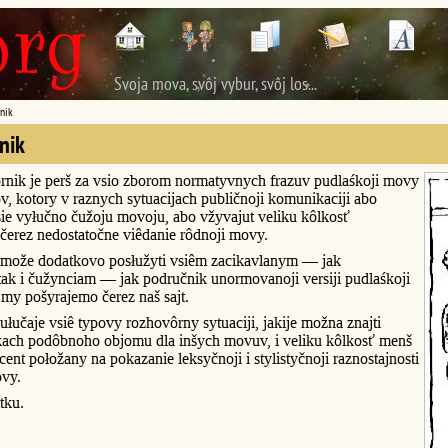
Svoja mova, svôj vybur, svôj los...
nik
nik
rnik je perš za vsio zborom normatyvnych frazuv pudlaśkoji movy
v, kotory v raznych sytuacijach publičnoji komunikaciji abo
ie vyłučno čužoju movoju, abo vžyvajut veliku kôlkosť
čerez nedostatočne viêdanie rôdnoji movy.
može dodatkovo posłužyti vsiêm zacikavlanym — jak
ak i čužynciam — jak područnik unormovanoji versiji pudlaśkoji
my pošyrajemo čerez naš sajt.
łučaje vsiê typovy rozhovôrny sytuaciji, jakije možna znajti
kach podôbnoho objomu dla inšych movuv, i veliku kôlkosť menš
ent połožany na pokazanie leksyčnoji i stylistyčnoji raznostajnosti
ovy.
tku.