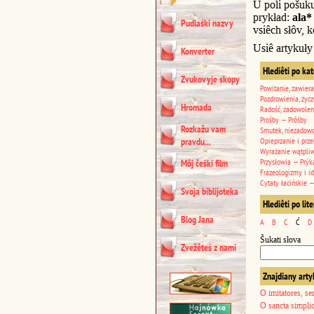
U poli pošuk
prykład:
ala*
Pudlaśki nazvy
vsiêch słôv, k
Usiê artykuły
Konverter
Hlediêti po ka
Zvukovyje skopy
Powitanie, zawiera
Pozdrowienia, życz
Hromada
Radość, zadowolen
Prośby — Prôśby
Rozkažu vam
Smutek, niezadowo
pravdu...
Opieprzanie i prze
Wyrażanie wątpli
Przysłowia — Prýk
Môj čeśki film
Frazeologizmy i i
Cytaty łacińskie —
Svoja biblijoteka
Hlediêti po lit
Blog Jana
A
B
C
Ć
D
Šukati słova
Zvežêteś z nami
Znajdiany arty
O imitatores, s
O sancta simplic