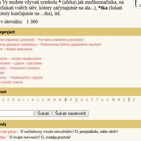
u Vy možete vžyvati symbolu
*
(zôrka) jak mnôhoznačnika, na
(šukati vsiêch słôv, kotory začynajutsie na ala...),
*tka
(šukati
otory kunčajutsie na ...tka), itd.
 v słovniku: 1 360
tegoryjach
nie znajomości, grzeczność — Pryvitánie, znakômstvo, prylúdnosť
enia, gratulacje, kondolencje — Pozdorovlánie, žyčénie, gratulovánie, spuvčutié
ie — Radosť, zadovólenie
lenie — Smútok, nezadovólenie
klinanie — Łájanie i proklinánie
wości — Vykázuvanie sumniêvu
azki
diomy — Frazeologízmy i idyjómy
 Łacínśki cytátnik
erach
E
F
G
H
I
J
K
L
Ł
M
N
O
Ó
P
Q
R
S
Ś
T
U
V
W
Y
Z
Ź
Ż
kuły
ervum pecus!
O naśladowcy, trzodo niewolników!
O, perejmálniki, stádo rabôv!
itas!
O święta naiwności!
O, sviatája prostotá!