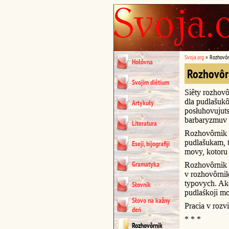
Svoja.org
»
Rozhovôr
Hołôvna
Rozhovôr
Svojim diêtium
Siêty rozhovô
dla pudlašukô
Artykuły
posłuhovujuts
barbaryzmuv 
Literatura
Rozhovôrnik 
pudlašukam, t
Eseji, bijografiji
movy, kotoru 
Gramatyka
Rozhovôrnik u
v rozhovôrni
typovych. Akc
Słovnik
pudlaśkoji m
Słovo na kažny
Pracia v rozvi
deń
* * *
Rozhovôrnik