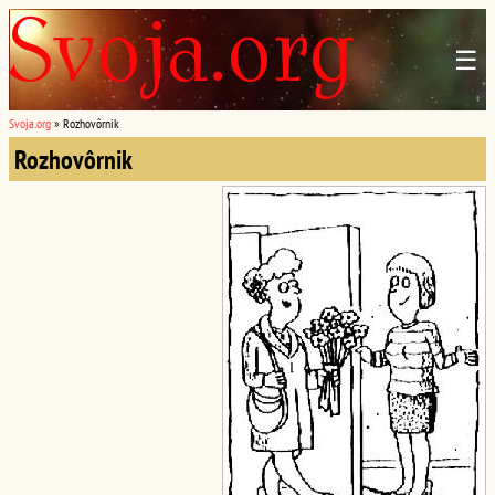
☰
Svoja.org
»
Rozhovôrnik
Rozhovôrnik