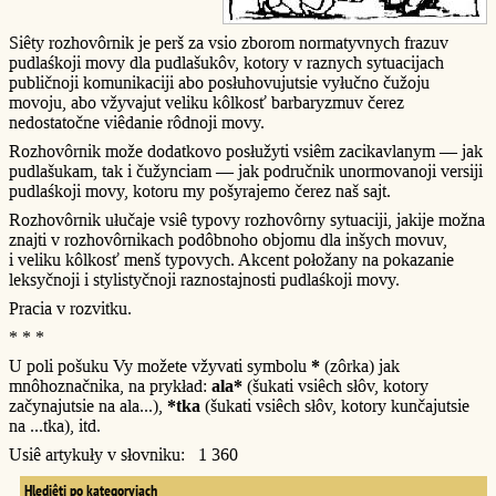
Siêty rozhovôrnik je perš za vsio zborom normatyvnych frazuv
pudlaśkoji movy dla pudlašukôv, kotory v raznych sytuacijach
publičnoji komunikaciji abo posłuhovujutsie vyłučno čužoju
movoju, abo vžyvajut veliku kôlkosť barbaryzmuv čerez
nedostatočne viêdanie rôdnoji movy.
Rozhovôrnik može dodatkovo posłužyti vsiêm zacikavlanym — jak
pudlašukam, tak i čužynciam — jak područnik unormovanoji versiji
pudlaśkoji movy, kotoru my pošyrajemo čerez naš sajt.
Rozhovôrnik ułučaje vsiê typovy rozhovôrny sytuaciji, jakije možna
znajti v rozhovôrnikach podôbnoho objomu dla inšych movuv,
i veliku kôlkosť menš typovych. Akcent połožany na pokazanie
leksyčnoji i stylistyčnoji raznostajnosti pudlaśkoji movy.
Pracia v rozvitku.
* * *
U poli pošuku Vy možete vžyvati symbolu
*
(zôrka) jak
mnôhoznačnika, na prykład:
ala*
(šukati vsiêch słôv, kotory
začynajutsie na ala...),
*tka
(šukati vsiêch słôv, kotory kunčajutsie
na ...tka), itd.
Usiê artykuły v słovniku: 1 360
Hlediêti po kategoryjach