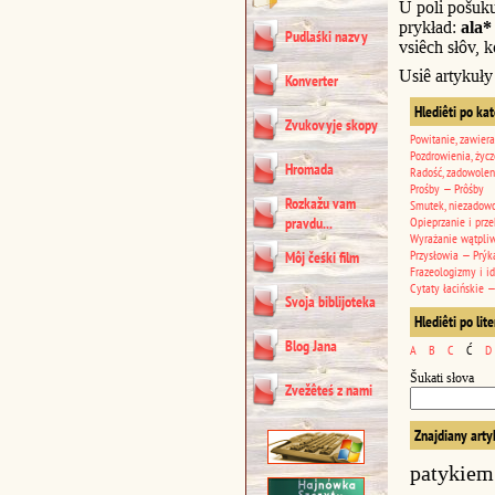
U poli pošuk
prykład:
ala*
Pudlaśki nazvy
vsiêch słôv, k
Usiê artykuły
Konverter
Hlediêti po ka
Zvukovyje skopy
Powitanie, zawiera
Pozdrowienia, życz
Hromada
Radość, zadowolen
Prośby — Prôśby
Rozkažu vam
Smutek, niezadowo
pravdu...
Opieprzanie i prze
Wyrażanie wątpli
Przysłowia — Prýk
Môj čeśki film
Frazeologizmy i i
Cytaty łacińskie —
Svoja biblijoteka
Hlediêti po lit
Blog Jana
A
B
C
Ć
D
Šukati słova
Zvežêteś z nami
Znajdiany arty
patykiem