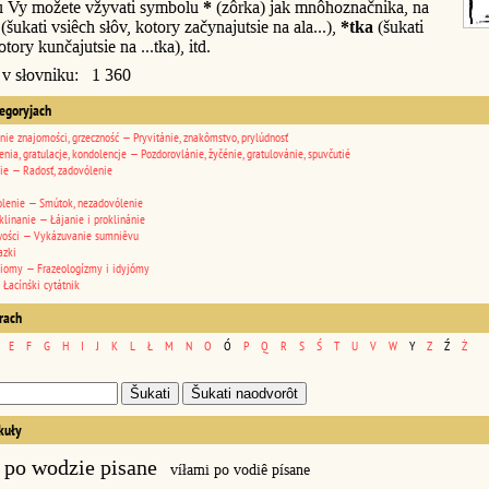
u Vy možete vžyvati symbolu
*
(zôrka) jak mnôhoznačnika, na
(šukati vsiêch słôv, kotory začynajutsie na ala...),
*tka
(šukati
otory kunčajutsie na ...tka), itd.
 v słovniku: 1 360
tegoryjach
nie znajomości, grzeczność — Pryvitánie, znakômstvo, prylúdnosť
enia, gratulacje, kondolencje — Pozdorovlánie, žyčénie, gratulovánie, spuvčutié
ie — Radosť, zadovólenie
lenie — Smútok, nezadovólenie
klinanie — Łájanie i proklinánie
wości — Vykázuvanie sumniêvu
azki
diomy — Frazeologízmy i idyjómy
 Łacínśki cytátnik
erach
E
F
G
H
I
J
K
L
Ł
M
N
O
Ó
P
Q
R
S
Ś
T
U
V
W
Y
Z
Ź
Ż
kuły
 po wodzie pisane
víłami po vodiê písane