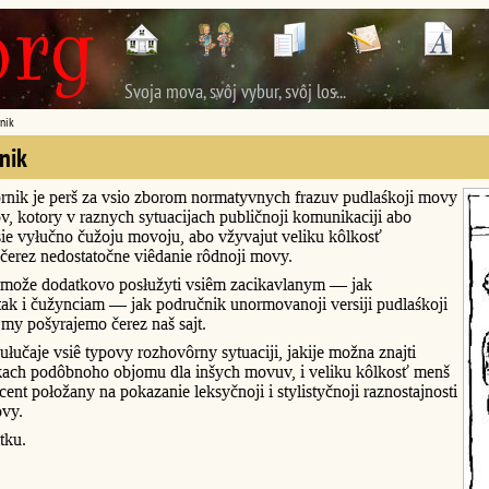
Svoja mova, svôj vybur, svôj los...
nik
nik
rnik je perš za vsio zborom normatyvnych frazuv pudlaśkoji movy
v, kotory v raznych sytuacijach publičnoji komunikaciji abo
ie vyłučno čužoju movoju, abo vžyvajut veliku kôlkosť
čerez nedostatočne viêdanie rôdnoji movy.
može dodatkovo posłužyti vsiêm zacikavlanym — jak
ak i čužynciam — jak područnik unormovanoji versiji pudlaśkoji
my pošyrajemo čerez naš sajt.
łučaje vsiê typovy rozhovôrny sytuaciji, jakije možna znajti
kach podôbnoho objomu dla inšych movuv, i veliku kôlkosť menš
ent połožany na pokazanie leksyčnoji i stylistyčnoji raznostajnosti
ovy.
tku.