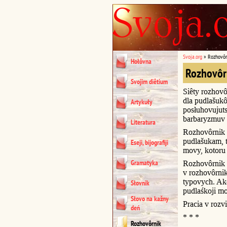
Svoja.org
»
Rozhovôr
Hołôvna
Rozhovôr
Svojim diêtium
Siêty rozhovô
dla pudlašukô
Artykuły
posłuhovujuts
barbaryzmuv 
Literatura
Rozhovôrnik 
pudlašukam, t
Eseji, bijografiji
movy, kotoru 
Gramatyka
Rozhovôrnik u
v rozhovôrni
typovych. Akc
Słovnik
pudlaśkoji m
Słovo na kažny
Pracia v rozvi
deń
* * *
Rozhovôrnik