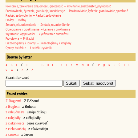
Powitanie, zawieranie znajomości, grzeczność — Pryvitánie, znakômstvo, prylúdnosť
Pozdrowienia, życzenia, gratulacje, kondolencje — Pozdorovlánie, žyčénie, gratulovánie, spuvčutié
Radość, zadowolenie — Radosť, zadovólenie
Prośby — Prôśby
Smutek, niezadowolenie — Smútok, nezadovólenie
Opieprzanie i przeklinanie — Łájanie i proklinánie
Wyrażanie wątpliwości — Vykázuvanie sumniêvu
Przysłowia — Prýkazki
Frazeologizmy i idiomy — Frazeologízmy i idyjómy
Cytaty łacińskie — Łacínśki cytátnik
Browse by letter
A
B
C
Ć
D
E
F
G
H
I
J
K
L
Ł
M
N
O
Ó
P
Q
R
S
Ś
T
U
V
W
Y
Z
Ź
Ż
Search for word
Found entries
Z Bogiem!
Z Bóhom!
z Bogiem
z Bóhom
z całej duszy
usióju dušóju
z całej siły
z ciêłoji síły
z ciekawości
čérez cikávosť
z ciekawością
z cikávostieju
z czasem
z čásom