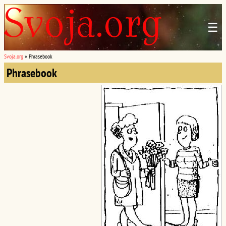
☰
Svoja.org
»
Phrasebook
Phrasebook