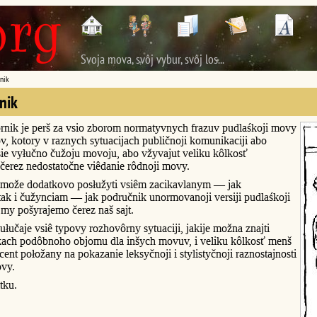
Svoja mova, svôj vybur, svôj los...
nik
nik
rnik je perš za vsio zborom normatyvnych frazuv pudlaśkoji movy
v, kotory v raznych sytuacijach publičnoji komunikaciji abo
ie vyłučno čužoju movoju, abo vžyvajut veliku kôlkosť
čerez nedostatočne viêdanie rôdnoji movy.
može dodatkovo posłužyti vsiêm zacikavlanym — jak
ak i čužynciam — jak područnik unormovanoji versiji pudlaśkoji
my pošyrajemo čerez naš sajt.
łučaje vsiê typovy rozhovôrny sytuaciji, jakije možna znajti
kach podôbnoho objomu dla inšych movuv, i veliku kôlkosť menš
ent połožany na pokazanie leksyčnoji i stylistyčnoji raznostajnosti
ovy.
tku.