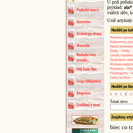
U poli pošuk
prykład:
ala*
Pudlaśki nazvy
vsiêch słôv, k
Usiê artykuły
Konverter
Hlediêti po ka
Zvukovyje skopy
Powitanie, zawiera
Pozdrowienia, życz
Hromada
Radość, zadowolen
Prośby — Prôśby
Rozkažu vam
Smutek, niezadowo
pravdu...
Opieprzanie i prze
Wyrażanie wątpli
Przysłowia — Prýk
Môj čeśki film
Frazeologizmy i i
Cytaty łacińskie —
Svoja biblijoteka
Hlediêti po lit
Blog Jana
A
B
C
Ć
D
Šukati słova
Zvežêteś z nami
Znajdiany arty
biec co t