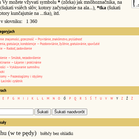
u Vy možete vžyvati symbolu
*
(zôrka) jak mnôhoznačnika, na
(šukati vsiêch słôv, kotory začynajutsie na ala...),
*tka
(šukati
otory kunčajutsie na ...tka), itd.
 v słovniku: 1 360
tegoryjach
nie znajomości, grzeczność — Pryvitánie, znakômstvo, prylúdnosť
enia, gratulacje, kondolencje — Pozdorovlánie, žyčénie, gratulovánie, spuvčutié
ie — Radosť, zadovólenie
lenie — Smútok, nezadovólenie
klinanie — Łájanie i proklinánie
wości — Vykázuvanie sumniêvu
azki
diomy — Frazeologízmy i idyjómy
 Łacínśki cytátnik
erach
E
F
G
H
I
J
K
L
Ł
M
N
O
Ó
P
Q
R
S
Ś
T
U
V
W
Y
Z
Ź
Ż
kuły
chu (w te pędy)
biêhčy bez ohládki