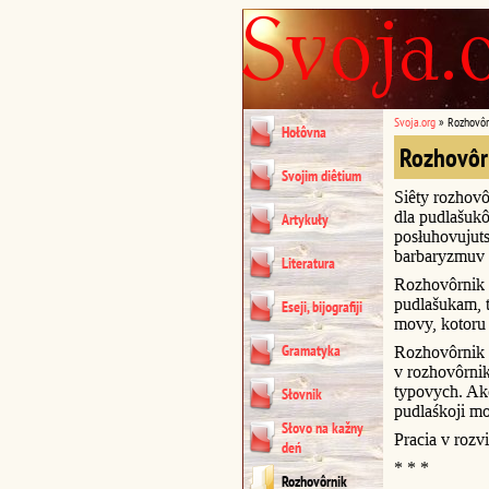
Svoja.org
»
Rozhovôr
Hołôvna
Rozhovôr
Svojim diêtium
Siêty rozhovô
dla pudlašukô
Artykuły
posłuhovujuts
barbaryzmuv 
Literatura
Rozhovôrnik 
pudlašukam, t
Eseji, bijografiji
movy, kotoru 
Gramatyka
Rozhovôrnik u
v rozhovôrni
typovych. Akc
Słovnik
pudlaśkoji m
Słovo na kažny
Pracia v rozvi
deń
* * *
Rozhovôrnik