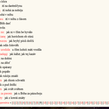
ískra
ití na darémščynu
ą
ití nohá za nohóju
nohá v nóhu
asu
ití v nóhu z čásom
Bôh dasť
zvôn
 nic
jak ni v čôm be byváło
cianę
jak horóchom ob stinú
eszczu
jak hrybý pósli doščú
k odín čołoviêk
 urodziła
u čôm kohóś máti vrodíła
iadają)
jak kážut; jak toj kazáv
na dołóni
na złôsť
k opárany
k popáło
k rukóju zniałó
em
jak ókom schvatíti
 z-pud ihółki
em
jak sviêt sviêtom
 za piecem
jak u Bóha za pázuchoju
ęty
jak z krestá zniáty
operednia
«
[
1
]
[
2
]
[
3
]
[
4
]
[
5
]
[
6
]
[
7
]
[
8
]
[9]
[
10
]
[
11
]
[
12
]
[
13
]
[
14
]
[
15
]
[
16
]
[
17
]
[
18
]
[
19
]
[
20
]
[
21
]
[
22
]
[
23
]
[