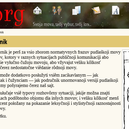
Svoja mova, svôj vybur, svôj los...
nik
nik
rnik je perš za vsio zborom normatyvnych frazuv pudlaśkoji movy
v, kotory v raznych sytuacijach publičnoji komunikaciji abo
ie vyłučno čužoju movoju, abo vžyvajut veliku kôlkosť
čerez nedostatočne viêdanie rôdnoji movy.
može dodatkovo posłužyti vsiêm zacikavlanym — jak
ak i čužynciam — jak područnik unormovanoji versiji pudlaśkoji
my pošyrajemo čerez naš sajt.
łučaje vsiê typovy rozhovôrny sytuaciji, jakije možna znajti
kach podôbnoho objomu dla inšych movuv, i veliku kôlkosť menš
ent połožany na pokazanie leksyčnoji i stylistyčnoji raznostajnosti
ovy.
tku.