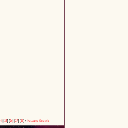
24
]
[
25
]
[
26
]
[
27
]
[
28
]
»
Nastupna
Ostatnia