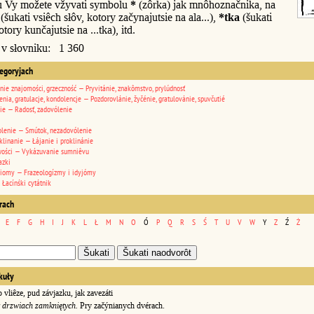
u Vy možete vžyvati symbolu
*
(zôrka) jak mnôhoznačnika, na
(šukati vsiêch słôv, kotory začynajutsie na ala...),
*tka
(šukati
otory kunčajutsie na ...tka), itd.
 v słovniku: 1 360
tegoryjach
nie znajomości, grzeczność — Pryvitánie, znakômstvo, prylúdnosť
enia, gratulacje, kondolencje — Pozdorovlánie, žyčénie, gratulovánie, spuvčutié
ie — Radosť, zadovólenie
lenie — Smútok, nezadovólenie
klinanie — Łájanie i proklinánie
wości — Vykázuvanie sumniêvu
azki
diomy — Frazeologízmy i idyjómy
 Łacínśki cytátnik
erach
E
F
G
H
I
J
K
L
Ł
M
N
O
Ó
P
Q
R
S
Ś
T
U
V
W
Y
Z
Ź
Ż
kuły
vliêze, pud závjazku, jak zavezáti
 drzwiach zamkniętych.
Pry začýnianych dvérach.