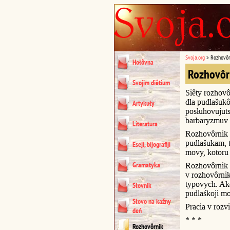
Svoja.org
»
Rozhovôr
Hołôvna
Rozhovôr
Svojim diêtium
Siêty rozhovô
dla pudlašukô
Artykuły
posłuhovujuts
barbaryzmuv 
Literatura
Rozhovôrnik 
pudlašukam, t
Eseji, bijografiji
movy, kotoru 
Gramatyka
Rozhovôrnik u
v rozhovôrni
typovych. Akc
Słovnik
pudlaśkoji m
Słovo na kažny
Pracia v rozvi
deń
* * *
Rozhovôrnik