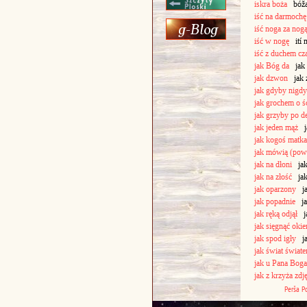
iskra boża
bóža 
iść na darmochę
iść noga za nog
iść w nogę
ití 
iść z duchem cz
jak Bóg da
jak 
jak dzwon
jak 
jak gdyby nigdy
jak grochem o ś
jak grzyby po d
jak jeden mąż
ja
jak kogoś matka
jak mówią (pow
jak na dłoni
jak 
jak na złość
jak 
jak oparzony
ja
jak popadnie
ja
jak ręką odjął
ja
jak sięgnąć oki
jak spod igły
jak
jak świat świat
jak u Pana Boga
jak z krzyża zdj
Perša
P