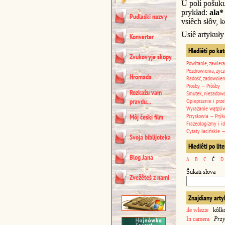
U poli pošuk
prykład:
ala*
Pudlaśki nazvy
vsiêch słôv, k
Usiê artykuły
Konverter
Hlediêti po ka
Zvukovyje skopy
Powitanie, zawiera
Pozdrowienia, życz
Hromada
Radość, zadowolen
Prośby — Prôśby
Rozkažu vam
Smutek, niezadowo
pravdu...
Opieprzanie i prze
Wyrażanie wątpli
Przysłowia — Prýk
Môj čeśki film
Frazeologizmy i i
Cytaty łacińskie —
Svoja biblijoteka
Hlediêti po lit
Blog Jana
A
B
C
Ć
D
Šukati słova
Zvežêteś z nami
Znajdiany arty
ile wlezie
kôlko 
In camera
Przy