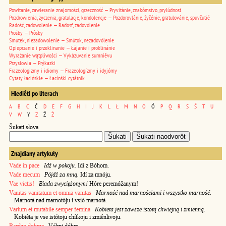
Powitanie, zawieranie znajomości, grzeczność — Pryvitánie, znakômstvo, prylúdnosť
Pozdrowienia, życzenia, gratulacje, kondolencje — Pozdorovlánie, žyčénie, gratulovánie, spuvčutié
Radość, zadowolenie — Radosť, zadovólenie
Prośby — Prôśby
Smutek, niezadowolenie — Smútok, nezadovólenie
Opieprzanie i przeklinanie — Łájanie i proklinánie
Wyrażanie wątpliwości — Vykázuvanie sumniêvu
Przysłowia — Prýkazki
Frazeologizmy i idiomy — Frazeologízmy i idyjómy
Cytaty łacińskie — Łacínśki cytátnik
Hlediêti po literach
A
B
C
Ć
D
E
F
G
H
I
J
K
L
Ł
M
N
O
Ó
P
Q
R
S
Ś
T
U
V
W
Y
Z
Ź
Ż
Šukati słova
Znajdiany artykuły
Vade in pace
Idź w pokoju.
Idí z Bóhom.
Vade mecum
Pójdź za mną.
Idí za mnóju.
Vae victis!
Biada zwyciężonym!
Hóre peremóžanym!
Vanitas vanitatum et omnia vanitas
Marność nad marnościami i wszystko marność.
Marnotá nad marnotóju i vsió marnotá.
Varium et mutabile semper femina
Kobieta jest zawsze istotą chwiejną i zmienną.
Kobiêta je vse istótoju chítkoju i zmiênlivoju.