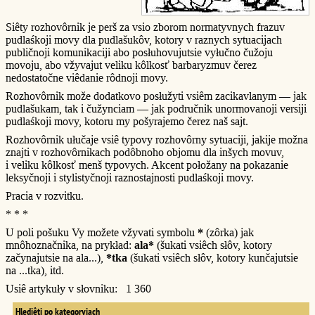
Siêty rozhovôrnik je perš za vsio zborom normatyvnych frazuv
pudlaśkoji movy dla pudlašukôv, kotory v raznych sytuacijach
publičnoji komunikaciji abo posłuhovujutsie vyłučno čužoju
movoju, abo vžyvajut veliku kôlkosť barbaryzmuv čerez
nedostatočne viêdanie rôdnoji movy.
Rozhovôrnik može dodatkovo posłužyti vsiêm zacikavlanym — jak
pudlašukam, tak i čužynciam — jak područnik unormovanoji versiji
pudlaśkoji movy, kotoru my pošyrajemo čerez naš sajt.
Rozhovôrnik ułučaje vsiê typovy rozhovôrny sytuaciji, jakije možna
znajti v rozhovôrnikach podôbnoho objomu dla inšych movuv,
i veliku kôlkosť menš typovych. Akcent połožany na pokazanie
leksyčnoji i stylistyčnoji raznostajnosti pudlaśkoji movy.
Pracia v rozvitku.
* * *
U poli pošuku Vy možete vžyvati symbolu
*
(zôrka) jak
mnôhoznačnika, na prykład:
ala*
(šukati vsiêch słôv, kotory
začynajutsie na ala...),
*tka
(šukati vsiêch słôv, kotory kunčajutsie
na ...tka), itd.
Usiê artykuły v słovniku: 1 360
Hlediêti po kategoryjach