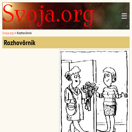
☰
Svoja.org
»
Rozhovôrnik
Rozhovôrnik