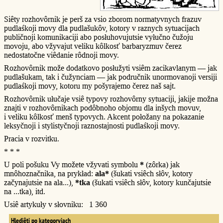
Siêty rozhovôrnik je perš za vsio zborom normatyvnych frazuv
pudlaśkoji movy dla pudlašukôv, kotory v raznych sytuacijach
publičnoji komunikaciji abo posłuhovujutsie vyłučno čužoju
movoju, abo vžyvajut veliku kôlkosť barbaryzmuv čerez
nedostatočne viêdanie rôdnoji movy.
Rozhovôrnik može dodatkovo posłužyti vsiêm zacikavlanym — jak
pudlašukam, tak i čužynciam — jak područnik unormovanoji versiji
pudlaśkoji movy, kotoru my pošyrajemo čerez naš sajt.
Rozhovôrnik ułučaje vsiê typovy rozhovôrny sytuaciji, jakije možna
znajti v rozhovôrnikach podôbnoho objomu dla inšych movuv,
i veliku kôlkosť menš typovych. Akcent połožany na pokazanie
leksyčnoji i stylistyčnoji raznostajnosti pudlaśkoji movy.
Pracia v rozvitku.
* * *
U poli pošuku Vy možete vžyvati symbolu
*
(zôrka) jak
mnôhoznačnika, na prykład:
ala*
(šukati vsiêch słôv, kotory
začynajutsie na ala...),
*tka
(šukati vsiêch słôv, kotory kunčajutsie
na ...tka), itd.
Usiê artykuły v słovniku: 1 360
Hlediêti po kategoryjach