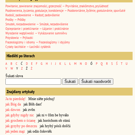
Powitanie, zawieranie znajomości, grzeczność — Pryvitánie, znakômstvo, prylúdnosť
Pozdrowienia, życzenia, gratulacje, kondolencje — Pozdorovlánie, žyčénie, gratulovánie, spuvčutié
Radość, zadowolenie — Radosť, zadovólenie
Prośby — Prôśby
Smutek, niezadowolenie — Smútok, nezadovólenie
Opieprzanie i przeklinanie — Łájanie i proklinánie
Wyrażanie wątpliwości — Vykázuvanie sumniêvu
Przysłowia — Prýkazki
Frazeologizmy i idiomy — Frazeologízmy i idyjómy
Cytaty łacińskie — Łacínśki cytátnik
Hlediêti po literach
A
B
C
Ć
D
E
F
G
H
I
J
K
L
Ł
M
N
O
Ó
P
Q
R
S
Ś
T
U
V
W
Y
Z
Ź
Ż
Šukati słova
Znajdiany artykuły
Ja to pierdolę!
Mnie siête póchuj!
jak Bóg da
jak Bôh dasť
jak dzwon
jak zvôn
jak gdyby nigdy nic
jak ni v čôm be byváło
jak grochem o ścianę
jak horóchom ob stinú
jak grzyby po deszczu
jak hrybý pósli doščú
jak jeden mąż
jak odín čołoviêk