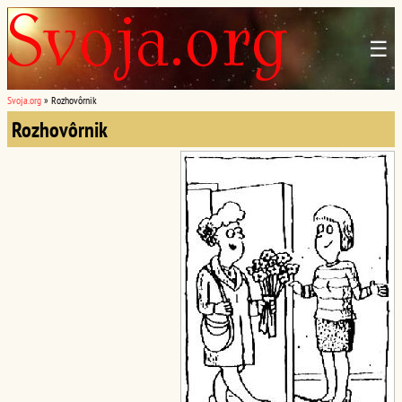
☰
Svoja.org
»
Rozhovôrnik
Rozhovôrnik