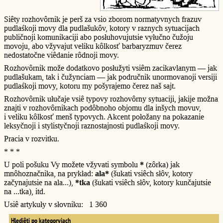
Siêty rozhovôrnik je perš za vsio zborom normatyvnych frazuv
pudlaśkoji movy dla pudlašukôv, kotory v raznych sytuacijach
publičnoji komunikaciji abo posłuhovujutsie vyłučno čužoju
movoju, abo vžyvajut veliku kôlkosť barbaryzmuv čerez
nedostatočne viêdanie rôdnoji movy.
Rozhovôrnik može dodatkovo posłužyti vsiêm zacikavlanym — jak
pudlašukam, tak i čužynciam — jak područnik unormovanoji versiji
pudlaśkoji movy, kotoru my pošyrajemo čerez naš sajt.
Rozhovôrnik ułučaje vsiê typovy rozhovôrny sytuaciji, jakije možna
znajti v rozhovôrnikach podôbnoho objomu dla inšych movuv,
i veliku kôlkosť menš typovych. Akcent połožany na pokazanie
leksyčnoji i stylistyčnoji raznostajnosti pudlaśkoji movy.
Pracia v rozvitku.
* * *
U poli pošuku Vy možete vžyvati symbolu
*
(zôrka) jak
mnôhoznačnika, na prykład:
ala*
(šukati vsiêch słôv, kotory
začynajutsie na ala...),
*tka
(šukati vsiêch słôv, kotory kunčajutsie
na ...tka), itd.
Usiê artykuły v słovniku: 1 360
Hlediêti po kategoryjach