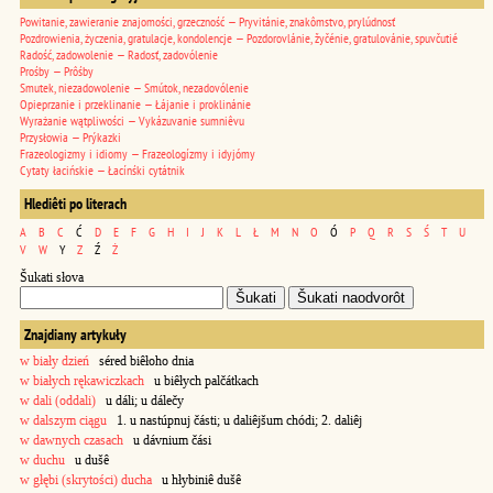
Powitanie, zawieranie znajomości, grzeczność — Pryvitánie, znakômstvo, prylúdnosť
Pozdrowienia, życzenia, gratulacje, kondolencje — Pozdorovlánie, žyčénie, gratulovánie, spuvčutié
Radość, zadowolenie — Radosť, zadovólenie
Prośby — Prôśby
Smutek, niezadowolenie — Smútok, nezadovólenie
Opieprzanie i przeklinanie — Łájanie i proklinánie
Wyrażanie wątpliwości — Vykázuvanie sumniêvu
Przysłowia — Prýkazki
Frazeologizmy i idiomy — Frazeologízmy i idyjómy
Cytaty łacińskie — Łacínśki cytátnik
Hlediêti po literach
A
B
C
Ć
D
E
F
G
H
I
J
K
L
Ł
M
N
O
Ó
P
Q
R
S
Ś
T
U
V
W
Y
Z
Ź
Ż
Šukati słova
Znajdiany artykuły
w biały dzień
séred biêłoho dnia
w białych rękawiczkach
u biêłych palčátkach
w dali (oddali)
u dáli; u dálečy
w dalszym ciągu
1. u nastúpnuj části; u daliêjšum chódi; 2. daliêj
w dawnych czasach
u dávnium čási
w duchu
u dušê
w głębi (skrytości) ducha
u hłybiniê dušê