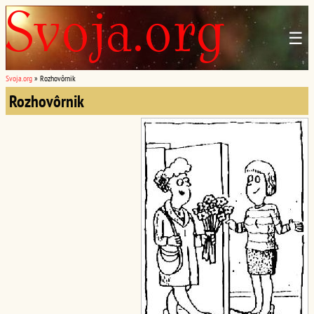
☰
Svoja.org
»
Rozhovôrnik
Rozhovôrnik