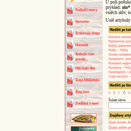
U poli pošuk
prykład:
ala*
Pudlaśki nazvy
vsiêch słôv, k
Usiê artykuły
Konverter
Hlediêti po ka
Zvukovyje skopy
Powitanie, zawiera
Pozdrowienia, życz
Hromada
Radość, zadowolen
Prośby — Prôśby
Rozkažu vam
Smutek, niezadowo
pravdu...
Opieprzanie i prze
Wyrażanie wątpli
Przysłowia — Prýk
Môj čeśki film
Frazeologizmy i i
Cytaty łacińskie —
Svoja biblijoteka
Hlediêti po lit
Blog Jana
A
B
C
Ć
D
Šukati słova
Zvežêteś z nami
Znajdiany arty
Quae nocent, do
Qualis artifex p