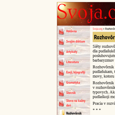
Svoja.org
»
Rozhovôr
Hołôvna
Rozhovôr
Svojim diêtium
Siêty rozhovô
dla pudlašukô
Artykuły
posłuhovujuts
barbaryzmuv 
Literatura
Rozhovôrnik 
pudlašukam, t
Eseji, bijografiji
movy, kotoru 
Gramatyka
Rozhovôrnik u
v rozhovôrni
typovych. Akc
Słovnik
pudlaśkoji m
Słovo na kažny
Pracia v rozvi
deń
* * *
Rozhovôrnik