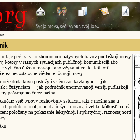
Svoja mova, svôj vybur, svôj los...
nik
nik
rnik je perš za vsio zborom normatyvnych frazuv pudlaśkoji movy
v, kotory v raznych sytuacijach publičnoji komunikaciji abo
ie vyłučno čužoju movoju, abo vžyvajut veliku kôlkosť
čerez nedostatočne viêdanie rôdnoji movy.
može dodatkovo posłužyti vsiêm zacikavlanym — jak
ak i čužynciam — jak područnik unormovanoji versiji pudlaśkoji
my pošyrajemo čerez naš sajt.
łučaje vsiê typovy rozhovôrny sytuaciji, jakije možna znajti
kach podôbnoho objomu dla inšych movuv, i veliku kôlkosť menš
ent połožany na pokazanie leksyčnoji i stylistyčnoji raznostajnosti
ovy.
tku.