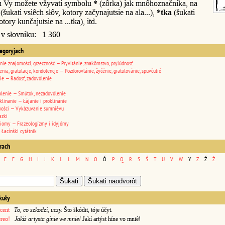
u Vy možete vžyvati symbolu
*
(zôrka) jak mnôhoznačnika, na
(šukati vsiêch słôv, kotory začynajutsie na ala...),
*tka
(šukati
otory kunčajutsie na ...tka), itd.
 v słovniku: 1 360
tegoryjach
nie znajomości, grzeczność — Pryvitánie, znakômstvo, prylúdnosť
enia, gratulacje, kondolencje — Pozdorovlánie, žyčénie, gratulovánie, spuvčutié
ie — Radosť, zadovólenie
lenie — Smútok, nezadovólenie
klinanie — Łájanie i proklinánie
wości — Vykázuvanie sumniêvu
azki
diomy — Frazeologízmy i idyjómy
 Łacínśki cytátnik
erach
E
F
G
H
I
J
K
L
Ł
M
N
O
Ó
P
Q
R
S
Ś
T
U
V
W
Y
Z
Ź
Ż
kuły
cent
To, co szkodzi, uczy.
Što škódit, tóje účyt.
ereo!
Jakiż artysta ginie we mnie!
Jakí artýst híne vo mniê!