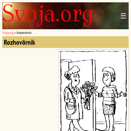
☰
Svoja.org
»
Rozhovôrnik
Rozhovôrnik