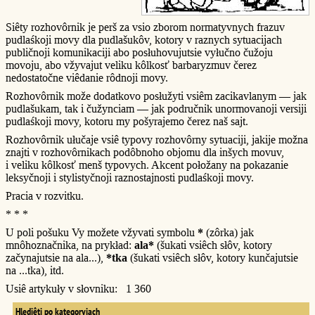
Siêty rozhovôrnik je perš za vsio zborom normatyvnych frazuv
pudlaśkoji movy dla pudlašukôv, kotory v raznych sytuacijach
publičnoji komunikaciji abo posłuhovujutsie vyłučno čužoju
movoju, abo vžyvajut veliku kôlkosť barbaryzmuv čerez
nedostatočne viêdanie rôdnoji movy.
Rozhovôrnik može dodatkovo posłužyti vsiêm zacikavlanym — jak
pudlašukam, tak i čužynciam — jak područnik unormovanoji versiji
pudlaśkoji movy, kotoru my pošyrajemo čerez naš sajt.
Rozhovôrnik ułučaje vsiê typovy rozhovôrny sytuaciji, jakije možna
znajti v rozhovôrnikach podôbnoho objomu dla inšych movuv,
i veliku kôlkosť menš typovych. Akcent połožany na pokazanie
leksyčnoji i stylistyčnoji raznostajnosti pudlaśkoji movy.
Pracia v rozvitku.
* * *
U poli pošuku Vy možete vžyvati symbolu
*
(zôrka) jak
mnôhoznačnika, na prykład:
ala*
(šukati vsiêch słôv, kotory
začynajutsie na ala...),
*tka
(šukati vsiêch słôv, kotory kunčajutsie
na ...tka), itd.
Usiê artykuły v słovniku: 1 360
Hlediêti po kategoryjach