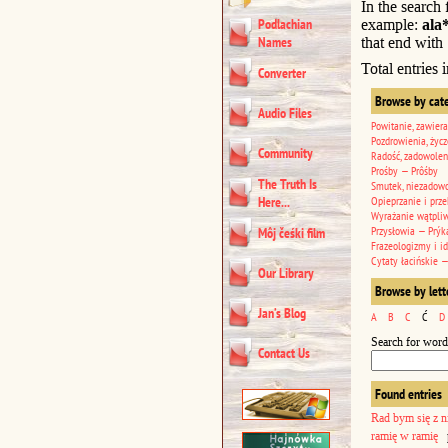
In the search
Podlachian
example:
ala
Names
that end with .
Total entries 
Converter
Browse by cat
Audio Files
Powitanie, zawiera
Pozdrowienia, życz
Community
Radość, zadowolen
Prośby — Prôśby
The Truth Is
Smutek, niezadowo
Here...
Opieprzanie i prze
Wyrażanie wątpli
Przysłowia — Prýk
Môj čeśki film
Frazeologizmy i i
Cytaty łacińskie —
Our Library
Browse by lett
Jan’s Blog
A
B
C
Ć
D
Search for word
Contact Us
Found entries
Rad bym się z n
ramię w ramię
p