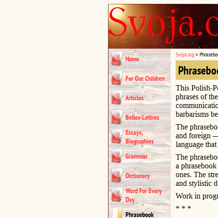
Svoja.org
»
Phrasebo
Home
Phrasebo
For Our Children
This Polish-P
phrases of th
Articles
communication
barbarisms be
Belles-Lettres
The phraseboo
Essays,
and foreign —
Biographies
language that
Grammar
The phraseboo
a phrasebook o
ones. The str
Dictionary
and stylistic d
Word For Every
Work in progr
Day
* * *
Phrasebook