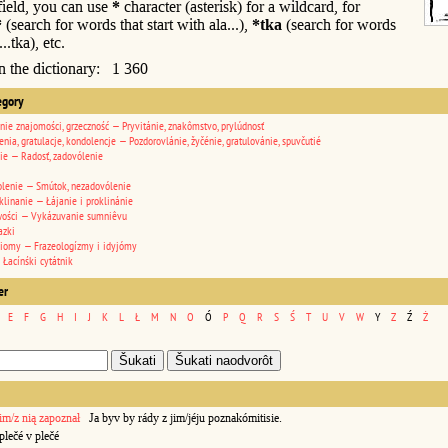
 field, you can use
*
character (asterisk) for a wildcard, for
*
(search for words that start with ala...),
*tka
(search for words
..tka), etc.
in the dictionary: 1 360
egory
nie znajomości, grzeczność — Pryvitánie, znakômstvo, prylúdnosť
enia, gratulacje, kondolencje — Pozdorovlánie, žyčénie, gratulovánie, spuvčutié
ie — Radosť, zadovólenie
lenie — Smútok, nezadovólenie
klinanie — Łájanie i proklinánie
wości — Vykázuvanie sumniêvu
azki
diomy — Frazeologízmy i idyjómy
 Łacínśki cytátnik
er
E
F
G
H
I
J
K
L
Ł
M
N
O
Ó
P
Q
R
S
Ś
T
U
V
W
Y
Z
Ź
Ż
im/z nią zapoznał
Ja byv by rády z jim/jéju poznakómitisie.
lečé v plečé