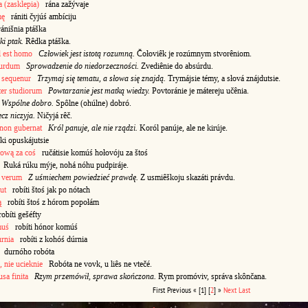
a (zasklepia)
rána zažývaje
mę
rániti čyjúś ambíciju
nišnia ptáška
ki ptak.
Rêdka ptáška.
l est homo
Człowiek jest istotą rozumną.
Čołoviêk je rozúmnym stvorêniom.
surdum
Sprowadzenie do niedorzeczności.
Zvediênie do absúrdu.
 sequenur
Trzymaj się tematu, a słowa się znajdą.
Trymájsie témy, a słová znájdutsie.
ter studiorum
Powtarzanie jest matką wiedzy.
Povtoránie je mátereju učênia.
Wspólne dobro.
Spôlne (ohúlne) dobró.
cz niczyja.
Ničyjá rêč.
 non gubernat
Król panuje, ale nie rządzi.
Koról panúje, ale ne kirúje.
i opuskájutsie
łową za coś
ručátisie komúś hołovóju za štoś
Ruká rúku mýje, nohá nóhu pudpiráje.
e verum
Z uśmiechem powiedzieć prawdę.
Z usmiêškoju skazáti právdu.
ut
robíti štoś jak po nótach
ą
robíti štoś z hórom popołám
bíti gešéfty
muś
robíti hónor komúś
urnia
robíti z kohóś dúrnia
durnóho robóta
, nie ucieknie
Robóta ne vovk, u liês ne vtečé.
sa finita
Rzym przemówił, sprawa skończona.
Rym promóviv, správa skônčana.
First
Previous
«
[1]
[
2
]
»
Next
Last