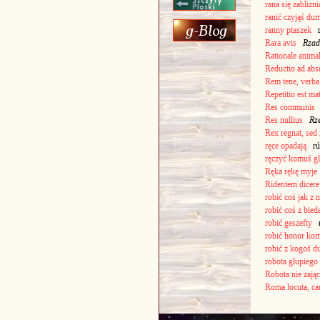
rana się zablizni
ranić czyjąś du
ranny ptaszek
rá
Rara avis
Rzad
Rationale anima
Reductio ad ab
Rem tene, verba
Repetitio est ma
Res communis
Res nullius
Rze
Rex regnat, sed
ręce opadają
rúk
ręczyć komuś g
Ręka rękę myje
Ridentem dicer
robić coś jak z n
robić coś z bied
robić geszefty
ro
robić honor ko
robić z kogoś d
robota głupiego
Robota nie zając
Roma locuta, cau