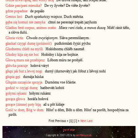
Gdzie drwa rąbią, tam wióry lecą
De dróva rubájut, tam ščêpki letiát.
Gdzie pan/pani mieszka?
De vy žyvéte? De viête žyvéte?
gdzie popadnie
de popáło
Genius loci
Duch opiekuńczy miejsca.
Duch miêstia.
gęba się komuś nie zamyka
chtoś ne perestajé trepáti jazýkom
Gladius ferit corpus, animos oratio
Miecz rani ciało, a mowa duszę.
Miêč ránit tiêło,
a słóva dušú.
Gloria victis
Chwała zwyciężonym.
Słáva peremóžanym.
głaskać czyjąś dumę (próżność)
pudkórmlati čyjúś pýchu
Głodnemu chleb na myśli
Hołódnomu chliêb naumiê.
Głodny kija się nie boi
Hołódny i kíja ne bojítsie.
Głową muru nie przebijesz
Łóbom múru ne probjéš.
główka pracuje
hołová váryt
głupi jak but z lewej nogi
durný (durnováty) jak čóbut z liêvoji nohí
głupia gęś
durnája húska
Głupim szczęście sprzyja
Durnómu vse ščástie.
godzić w czyjąś dumę
hańbováti kohóś
gołymi rękami
hółymi rukámi
gorąca głowa
horáča hołová
gorące (zimne) poty biją
až u pôt kídaje
Gość w dom, Bóg w dom
Hôsť u dôm, Bôh u dôm. Hôsť na porôh, hospodýnia za
pirôh.
First
Previous
«
[1]
[
2
]
»
Next
Last
top of page
Copyright © 2007-2026 by
Jan Maksymiuk
.