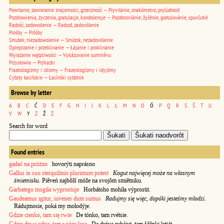
Powitanie, zawieranie znajomości, grzeczność — Pryvitánie, znakômstvo, prylúdnosť
Pozdrowienia, życzenia, gratulacje, kondolencje — Pozdorovlánie, žyčénie, gratulovánie, spuvčutié
Radość, zadowolenie — Radosť, zadovólenie
Prośby — Prôśby
Smutek, niezadowolenie — Smútok, nezadovólenie
Opieprzanie i przeklinanie — Łájanie i proklinánie
Wyrażanie wątpliwości — Vykázuvanie sumniêvu
Przysłowia — Prýkazki
Frazeologizmy i idiomy — Frazeologízmy i idyjómy
Cytaty łacińskie — Łacínśki cytátnik
Browse by letter
A
B
C
Ć
D
E
F
G
H
I
J
K
L
Ł
M
N
O
Ó
P
Q
R
S
Ś
T
U
V
W
Y
Z
Ź
Ż
Search for word
Found entries
gadać na próżno
hovorýti naprásno
Gallus in suo sterquilinio plurimum potest
Kogut najwięcej może na własnym
śmietnisku.
Piêveń najbôlš móže na svojôm smiêtniku.
Garbatego mogiła wyprostuje
Horbátoho mohíła výprostit.
Gaudeamus igitur, iuvenes dum sumus
Radujmy się więc, dopóki jesteśmy młodzi.
Rádujmosie, poká my mołodýje.
Gdzie cienko, tam się rwie
De tónko, tam rvétsie.