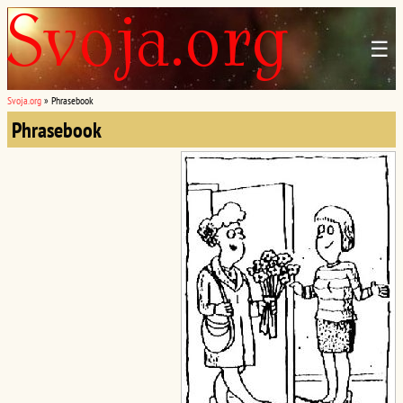
☰
Svoja.org
»
Phrasebook
Phrasebook