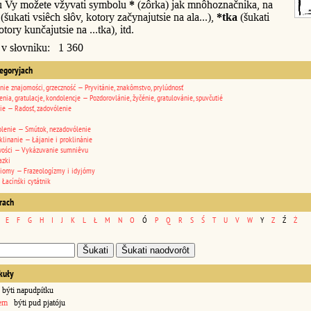
u Vy možete vžyvati symbolu
*
(zôrka) jak mnôhoznačnika, na
(šukati vsiêch słôv, kotory začynajutsie na ala...),
*tka
(šukati
otory kunčajutsie na ...tka), itd.
 v słovniku: 1 360
tegoryjach
nie znajomości, grzeczność — Pryvitánie, znakômstvo, prylúdnosť
enia, gratulacje, kondolencje — Pozdorovlánie, žyčénie, gratulovánie, spuvčutié
ie — Radosť, zadovólenie
lenie — Smútok, nezadovólenie
klinanie — Łájanie i proklinánie
wości — Vykázuvanie sumniêvu
azki
diomy — Frazeologízmy i idyjómy
 Łacínśki cytátnik
erach
E
F
G
H
I
J
K
L
Ł
M
N
O
Ó
P
Q
R
S
Ś
T
U
V
W
Y
Z
Ź
Ż
kuły
ýti napudpítku
lem
býti pud pjatóju