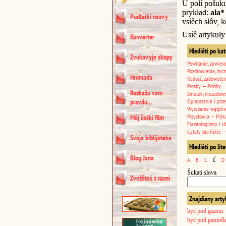
U poli pošuk
prykład:
ala*
Pudlaśki nazvy
vsiêch słôv, k
Usiê artykuły
Konverter
Hlediêti po ka
Zvukovyje skopy
Powitanie, zawiera
Pozdrowienia, życz
Hromada
Radość, zadowolen
Prośby — Prôśby
Rozkažu vam
Smutek, niezadowo
pravdu...
Opieprzanie i prze
Wyrażanie wątpli
Przysłowia — Prýk
Môj čeśki film
Frazeologizmy i i
Cytaty łacińskie —
Svoja biblijoteka
Hlediêti po lit
Blog Jana
A
B
C
Ć
D
Šukati słova
Zvežêteś z nami
Znajdiany arty
być pod gazem
b
być pod pantof