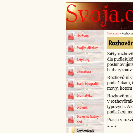
Svoja.org
»
Rozhovôr
Hołôvna
Rozhovôr
Svojim diêtium
Siêty rozhovô
dla pudlašukô
Artykuły
posłuhovujuts
barbaryzmuv 
Literatura
Rozhovôrnik 
pudlašukam, t
Eseji, bijografiji
movy, kotoru 
Gramatyka
Rozhovôrnik u
v rozhovôrni
typovych. Akc
Słovnik
pudlaśkoji m
Słovo na kažny
Pracia v rozvi
deń
* * *
Rozhovôrnik