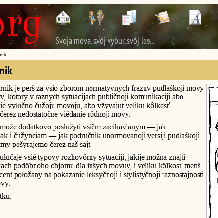
Svoja mova, svôj vybur, svôj los...
nik
nik
rnik je perš za vsio zborom normatyvnych frazuv pudlaśkoji movy
v, kotory v raznych sytuacijach publičnoji komunikaciji abo
ie vyłučno čužoju movoju, abo vžyvajut veliku kôlkosť
čerez nedostatočne viêdanie rôdnoji movy.
može dodatkovo posłužyti vsiêm zacikavlanym — jak
ak i čužynciam — jak područnik unormovanoji versiji pudlaśkoji
my pošyrajemo čerez naš sajt.
łučaje vsiê typovy rozhovôrny sytuaciji, jakije možna znajti
kach podôbnoho objomu dla inšych movuv, i veliku kôlkosť menš
ent połožany na pokazanie leksyčnoji i stylistyčnoji raznostajnosti
ovy.
tku.