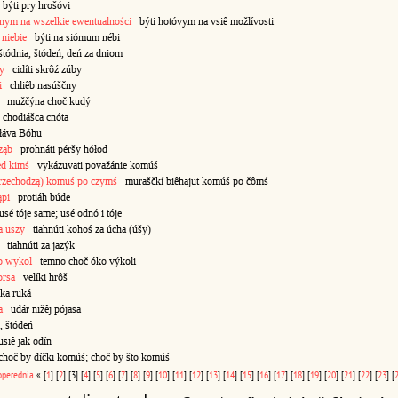
ýti pry hrošóvi
nym na wszelkie ewentualności
býti hotóvym na vsiê možlívosti
niebie
býti na siómum nébi
ódnia, štódeń, deń za dniom
by
cidíti skrôź zúby
i
chliêb nasúščny
mužčýna choč kudý
hodiášca cnóta
áva Bóhu
ząb
prohnáti péršy hółod
ed kimś
vykázuvati považánie komúś
przechodzą) komuś po czymś
muraščkí biêhajut komúś po čômś
ąpi
protiáh búde
é tóje same; usé odnó i tóje
a uszy
tiahnúti kohoś za úcha (úšy)
tiahnúti za jazýk
o wykol
temno choč óko výkoli
orsa
velíki hrôš
ka ruká
a
udár nižêj pójasa
 štódeń
iê jak odín
oč by díčki komúś; choč by što komúś
operednia
«
[
1
]
[
2
]
[3]
[
4
]
[
5
]
[
6
]
[
7
]
[
8
]
[
9
]
[
10
]
[
11
]
[
12
]
[
13
]
[
14
]
[
15
]
[
16
]
[
17
]
[
18
]
[
19
]
[
20
]
[
21
]
[
22
]
[
23
]
[