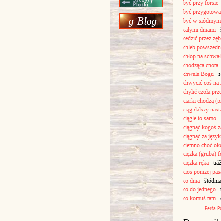
być przy forsie
b
być przygotowa
być w siódmym 
całymi dniami
št
cedzić przez zę
chleb powszedn
chłop na schwał
chodząca cnota
c
chwała Bogu
sł
chwycić coś na 
chylić czoła prz
ciarki chodzą (
ciąg dalszy nast
ciągle to samo
us
ciągnąć kogoś z
ciągnąć za język
ciemno choć ok
ciężka (gruba) f
ciężka ręka
tiáž
cios poniżej pas
co dnia
štódnia,
co do jednego
us
co komuś tam
ch
Perša
P