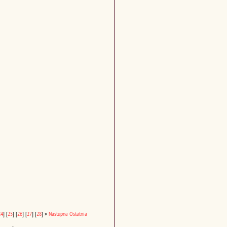
24
]
[
25
]
[
26
]
[
27
]
[
28
]
»
Nastupna
Ostatnia