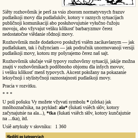
Siêty rozhovôrnik je perš za vsio zborom normatyvnych frazuv
pudlaśkoji movy dla pudlašukôv, kotory v raznych sytuacijach
publičnoji komunikaciji abo posłuhovujutsie vyłučno čužoju
movoju, abo vžyvajut veliku kôlkosť barbaryzmuv čerez
nedostatočne viêdanie rôdnoji movy.
Rozhovôrnik može dodatkovo posłužyti vsiêm zacikavlanym — jak
pudlašukam, tak i čužynciam — jak područnik unormovanoji versiji
pudlaśkoji movy, kotoru my pošyrajemo čerez naš sajt.
Rozhovôrnik ułučaje vsiê typovy rozhovôrny sytuaciji, jakije možna
znajti v rozhovôrnikach podôbnoho objomu dla inšych movuv,
i veliku kôlkosť menš typovych. Akcent połožany na pokazanie
leksyčnoji i stylistyčnoji raznostajnosti pudlaśkoji movy.
Pracia v rozvitku.
* * *
U poli pošuku Vy možete vžyvati symbolu
*
(zôrka) jak
mnôhoznačnika, na prykład:
ala*
(šukati vsiêch słôv, kotory
začynajutsie na ala...),
*tka
(šukati vsiêch słôv, kotory kunčajutsie
na ...tka), itd.
Usiê artykuły v słovniku: 1 360
Hlediêti po kategoryjach