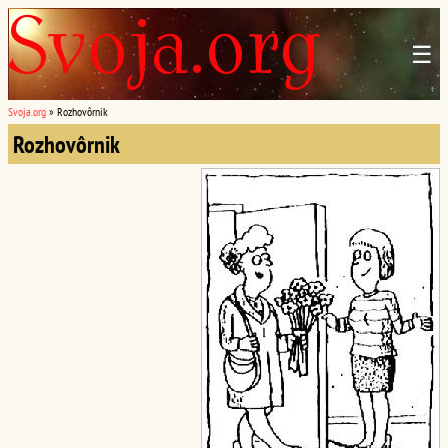
☰
Svoja.org
»
Rozhovôrnik
Rozhovôrnik