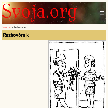
☰
Svoja.org
»
Rozhovôrnik
Rozhovôrnik