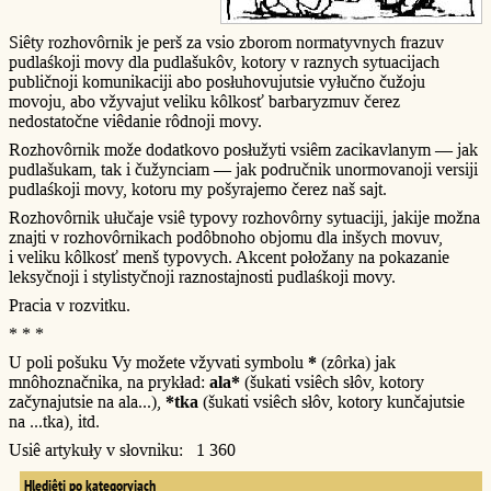
Siêty rozhovôrnik je perš za vsio zborom normatyvnych frazuv
pudlaśkoji movy dla pudlašukôv, kotory v raznych sytuacijach
publičnoji komunikaciji abo posłuhovujutsie vyłučno čužoju
movoju, abo vžyvajut veliku kôlkosť barbaryzmuv čerez
nedostatočne viêdanie rôdnoji movy.
Rozhovôrnik može dodatkovo posłužyti vsiêm zacikavlanym — jak
pudlašukam, tak i čužynciam — jak područnik unormovanoji versiji
pudlaśkoji movy, kotoru my pošyrajemo čerez naš sajt.
Rozhovôrnik ułučaje vsiê typovy rozhovôrny sytuaciji, jakije možna
znajti v rozhovôrnikach podôbnoho objomu dla inšych movuv,
i veliku kôlkosť menš typovych. Akcent połožany na pokazanie
leksyčnoji i stylistyčnoji raznostajnosti pudlaśkoji movy.
Pracia v rozvitku.
* * *
U poli pošuku Vy možete vžyvati symbolu
*
(zôrka) jak
mnôhoznačnika, na prykład:
ala*
(šukati vsiêch słôv, kotory
začynajutsie na ala...),
*tka
(šukati vsiêch słôv, kotory kunčajutsie
na ...tka), itd.
Usiê artykuły v słovniku: 1 360
Hlediêti po kategoryjach