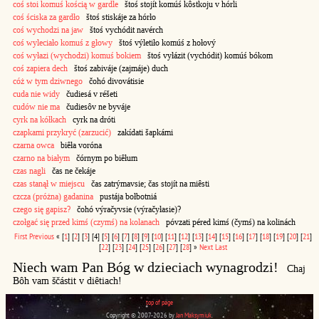
coś stoi komuś kością w gardle
štoś stojít komúś kôstkoju v hórli
coś ściska za gardło
štoś stiskáje za hórło
coś wychodzi na jaw
štoś vychódit navérch
coś wyleciało komuś z głowy
štoś výletiło komúś z hołový
coś wyłazi (wychodzi) komuś bokiem
štoś vyłázit (vychódit) komúś bókom
coś zapiera dech
štoś zabiváje (zajmáje) duch
cóż w tym dziwnego
čohó divovátisie
cuda nie widy
čudiesá v réšeti
cudów nie ma
čudiesôv ne byváje
cyrk na kółkach
cyrk na dróti
czapkami przykryć (zarzucić)
zakídati šapkámi
czarna owca
biêła voróna
czarno na białym
čórnym po biêłum
czas nagli
čas ne čekáje
czas stanął w miejscu
čas zatrýmavsie; čas stojít na miêsti
czcza (próżna) gadanina
pustája bołbotniá
czego się gapisz?
čohó výračyvsie (výračyłasie)?
czołgać się przed kimś (czymś) na kolanach
póvzati péred kimś (čymś) na kolinách
First
Previous
«
[
1
]
[
2
]
[
3
]
[4]
[
5
]
[
6
]
[
7
]
[
8
]
[
9
]
[
10
]
[
11
]
[
12
]
[
13
]
[
14
]
[
15
]
[
16
]
[
17
]
[
18
]
[
19
]
[
20
]
[
21
]
[
22
]
[
23
]
[
24
]
[
25
]
[
26
]
[
27
]
[
28
]
»
Next
Last
Niech wam Pan Bóg w dzieciach wynagrodzi!
Chaj
Bôh vam ščástit v diêtiach!
top of page
Copyright © 2007-2026 by
Jan Maksymiuk
.