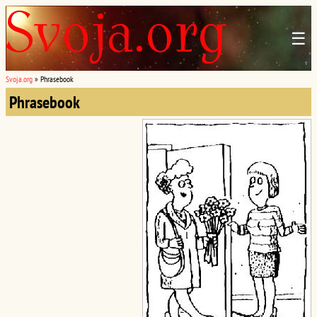
☰
Svoja.org
»
Phrasebook
Phrasebook