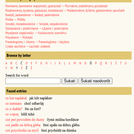
Powitanie, zawieranie znajomości, grzeczność — Pryvitánie, znakômstvo, prylúdnosť
Pozdrowienia, życzenia, gratulacje, kondolencje — Pozdorovlánie, žyčénie, gratulovánie, spuvčutié
Radość, zadowolenie — Radosť, zadovólenie
Prośby — Prôśby
Smutek, niezadowolenie — Smútok, nezadovólenie
Opieprzanie i przeklinanie — Łájanie i proklinánie
Wyrażanie wątpliwości — Vykázuvanie sumniêvu
Przysłowia — Prýkazki
Frazeologizmy i idiomy — Frazeologízmy i idyjómy
Cytaty łacińskie — Łacínśki cytátnik
Browse by letter
A
B
C
Ć
D
E
F
G
H
I
J
K
L
Ł
M
N
O
Ó
P
Q
R
S
Ś
T
U
V
W
Y
Z
Ź
Ż
Search for word
Found entries
co kot napłakał
jak kôt napłákav
co niemiara
choč odbavláj
co u diabła?
što za čort?
co więcej
bôlš tohó
coś jest powodem do dumy
čymś móžna hordítisie
coś padło na dobrą glebę
štoś upáło na dóbru glébu
coś przychodzi na myśl
štoś prychódit na dúmku