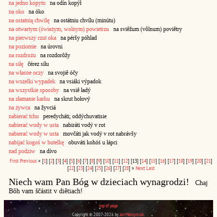
na jedno kopyto
na odín kopýł
na oko
na óko
na ostatnią chwilę
na ostátniu chvílu (minútu)
na otwartym (świeżym, wolnym) powietrzu
na sviêžum (vôlnum) poviêtry
na pierwszy rzut oka
na péršy póhlad
na poziomie
na úrovni
na rozdrożu
na rozdorôžy
na siłę
čérez síłu
na własne oczy
na svojiê óčy
na wszelki wypadek
na vsiáki výpadok
na wszystkie sposoby
na vsiê ładý
na złamanie karku
na skrut hołový
na żywca
na žyvciá
nabierać tchu
peredycháti; oddýchuvatisie
nabierać wody w usta
nabiráti vodý v rot
nabierać wody w usta
movčáti jak vodý v rot nabrávšy
nabijać kogoś w butelkę
obuváti kohóś u łápci
nad podziw
na dívo
First
Previous
«
[
1
]
[
2
]
[
3
]
[
4
]
[
5
]
[
6
]
[
7
]
[
8
]
[
9
]
[
10
]
[
11
]
[
12
]
[13]
[
14
]
[
15
]
[
16
]
[
17
]
[
18
]
[
19
]
[
20
]
[
21
]
[
22
]
[
23
]
[
24
]
[
25
]
[
26
]
[
27
]
[
28
]
»
Next
Last
Niech wam Pan Bóg w dzieciach wynagrodzi!
Chaj
Bôh vam ščástit v diêtiach!
top of page
Copyright © 2007-2026 by
Jan Maksymiuk
.