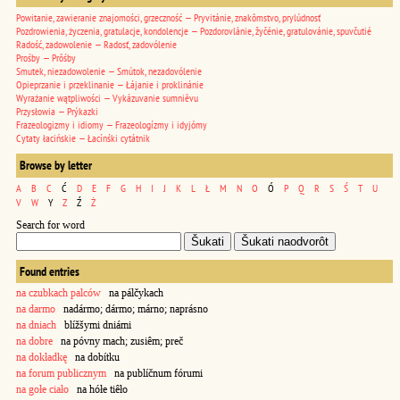
Powitanie, zawieranie znajomości, grzeczność — Pryvitánie, znakômstvo, prylúdnosť
Pozdrowienia, życzenia, gratulacje, kondolencje — Pozdorovlánie, žyčénie, gratulovánie, spuvčutié
Radość, zadowolenie — Radosť, zadovólenie
Prośby — Prôśby
Smutek, niezadowolenie — Smútok, nezadovólenie
Opieprzanie i przeklinanie — Łájanie i proklinánie
Wyrażanie wątpliwości — Vykázuvanie sumniêvu
Przysłowia — Prýkazki
Frazeologizmy i idiomy — Frazeologízmy i idyjómy
Cytaty łacińskie — Łacínśki cytátnik
Browse by letter
A
B
C
Ć
D
E
F
G
H
I
J
K
L
Ł
M
N
O
Ó
P
Q
R
S
Ś
T
U
V
W
Y
Z
Ź
Ż
Search for word
Found entries
na czubkach palców
na pálčykach
na darmo
nadármo; dármo; márno; naprásno
na dniach
blížšymi dniámi
na dobre
na póvny mach; zusiêm; preč
na dokładkę
na dobítku
na forum publicznym
na publíčnum fórumi
na gołe ciało
na hółe tiêło