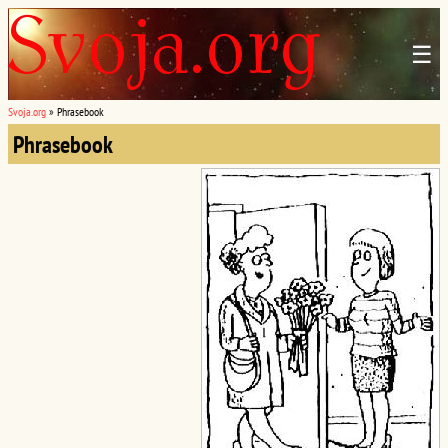
☰
Svoja.org
»
Phrasebook
Phrasebook