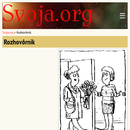
☰
Svoja.org
»
Rozhovôrnik
Rozhovôrnik