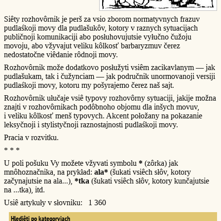
Siêty rozhovôrnik je perš za vsio zborom normatyvnych frazuv
pudlaśkoji movy dla pudlašukôv, kotory v raznych sytuacijach
publičnoji komunikaciji abo posłuhovujutsie vyłučno čužoju
movoju, abo vžyvajut veliku kôlkosť barbaryzmuv čerez
nedostatočne viêdanie rôdnoji movy.
Rozhovôrnik može dodatkovo posłužyti vsiêm zacikavlanym — jak
pudlašukam, tak i čužynciam — jak područnik unormovanoji versiji
pudlaśkoji movy, kotoru my pošyrajemo čerez naš sajt.
Rozhovôrnik ułučaje vsiê typovy rozhovôrny sytuaciji, jakije možna
znajti v rozhovôrnikach podôbnoho objomu dla inšych movuv,
i veliku kôlkosť menš typovych. Akcent połožany na pokazanie
leksyčnoji i stylistyčnoji raznostajnosti pudlaśkoji movy.
Pracia v rozvitku.
* * *
U poli pošuku Vy možete vžyvati symbolu
*
(zôrka) jak
mnôhoznačnika, na prykład:
ala*
(šukati vsiêch słôv, kotory
začynajutsie na ala...),
*tka
(šukati vsiêch słôv, kotory kunčajutsie
na ...tka), itd.
Usiê artykuły v słovniku: 1 360
Hlediêti po kategoryjach