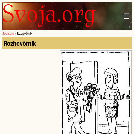
☰
Svoja.org
»
Rozhovôrnik
Rozhovôrnik