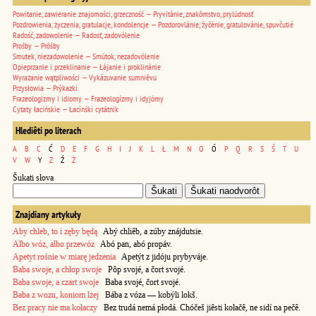
Powitanie, zawieranie znajomości, grzeczność — Pryvitánie, znakômstvo, prylúdnosť
Pozdrowienia, życzenia, gratulacje, kondolencje — Pozdorovlánie, žyčénie, gratulovánie, spuvčutié
Radość, zadowolenie — Radosť, zadovólenie
Prośby — Prôśby
Smutek, niezadowolenie — Smútok, nezadovólenie
Opieprzanie i przeklinanie — Łájanie i proklinánie
Wyrażanie wątpliwości — Vykázuvanie sumniêvu
Przysłowia — Prýkazki
Frazeologizmy i idiomy — Frazeologízmy i idyjómy
Cytaty łacińskie — Łacínśki cytátnik
Hlediêti po literach
A
B
C
Ć
D
E
F
G
H
I
J
K
L
Ł
M
N
O
Ó
P
Q
R
S
Ś
T
U
V
W
Y
Z
Ź
Ż
Šukati słova
Znajdiany artykuły
Aby chleb, to i zęby będą
Abý chliêb, a zúby znájdutsie.
Albo wóz, albo przewóz
Abó pan, abó propáv.
Apetyt rośnie w miarę jedzenia
Apetýt z jidóju prybyváje.
Baba swoje, a chłop swoje
Pôp svojé, a čort svojé.
Baba swoje, a czart swoje
Baba svojé, čort svojé.
Baba z wozu, koniom lżej
Bába z vóza — kobýli lokš.
Bez pracy nie ma kołaczy
Bez trudá nemá płodá. Chóčeš jiêsti kołačê, ne sidí na pečê.