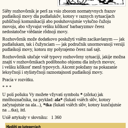
Siêty rozhovôrnik je perš za vsio zborom normatyvnych frazuv
pudlaśkoji movy dla pudlašukôv, kotory v raznych sytuacijach
publičnoji komunikaciji abo posłuhovujutsie vyłučno čužoju
movoju, abo vžyvajut veliku kôlkosť barbaryzmuv čerez
nedostatočne viêdanie rôdnoji movy.
Rozhovôrnik može dodatkovo posłužyti vsiêm zacikavlanym — jak
pudlašukam, tak i čužynciam — jak područnik unormovanoji versiji
pudlaśkoji movy, kotoru my pošyrajemo čerez naš sajt.
Rozhovôrnik ułučaje vsiê typovy rozhovôrny sytuaciji, jakije možna
znajti v rozhovôrnikach podôbnoho objomu dla inšych movuv,
i veliku kôlkosť menš typovych. Akcent połožany na pokazanie
leksyčnoji i stylistyčnoji raznostajnosti pudlaśkoji movy.
Pracia v rozvitku.
* * *
U poli pošuku Vy možete vžyvati symbolu
*
(zôrka) jak
mnôhoznačnika, na prykład:
ala*
(šukati vsiêch słôv, kotory
začynajutsie na ala...),
*tka
(šukati vsiêch słôv, kotory kunčajutsie
na ...tka), itd.
Usiê artykuły v słovniku: 1 360
Hlediêti po kategoryjach