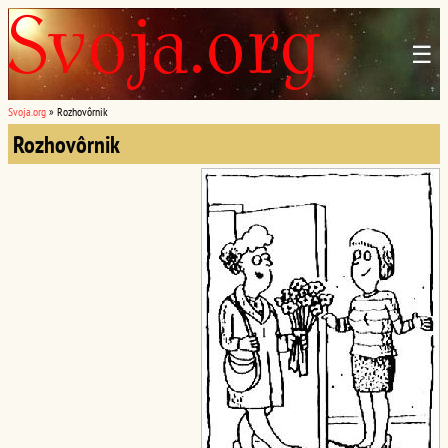
☰
Svoja.org
»
Rozhovôrnik
Rozhovôrnik