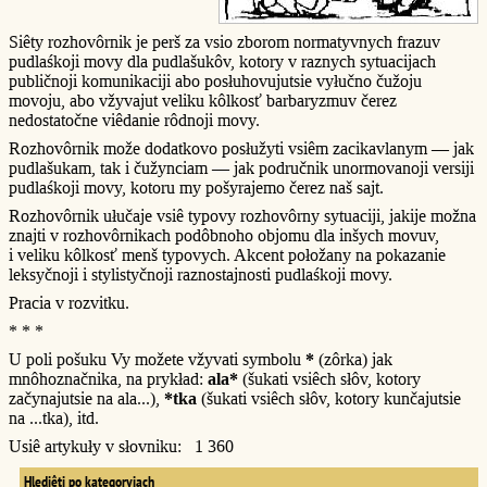
Siêty rozhovôrnik je perš za vsio zborom normatyvnych frazuv
pudlaśkoji movy dla pudlašukôv, kotory v raznych sytuacijach
publičnoji komunikaciji abo posłuhovujutsie vyłučno čužoju
movoju, abo vžyvajut veliku kôlkosť barbaryzmuv čerez
nedostatočne viêdanie rôdnoji movy.
Rozhovôrnik može dodatkovo posłužyti vsiêm zacikavlanym — jak
pudlašukam, tak i čužynciam — jak područnik unormovanoji versiji
pudlaśkoji movy, kotoru my pošyrajemo čerez naš sajt.
Rozhovôrnik ułučaje vsiê typovy rozhovôrny sytuaciji, jakije možna
znajti v rozhovôrnikach podôbnoho objomu dla inšych movuv,
i veliku kôlkosť menš typovych. Akcent połožany na pokazanie
leksyčnoji i stylistyčnoji raznostajnosti pudlaśkoji movy.
Pracia v rozvitku.
* * *
U poli pošuku Vy možete vžyvati symbolu
*
(zôrka) jak
mnôhoznačnika, na prykład:
ala*
(šukati vsiêch słôv, kotory
začynajutsie na ala...),
*tka
(šukati vsiêch słôv, kotory kunčajutsie
na ...tka), itd.
Usiê artykuły v słovniku: 1 360
Hlediêti po kategoryjach