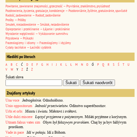
Powitanie, zawieranie znajomości, grzeczność — Pryvitánie, znakômstvo, prylúdnosť
Pozdrowienia, życzenia, gratulacje, kondolencje — Pozdorovlánie, žyčénie, gratulovánie, spuvčutié
Radość, zadowolenie — Radosť, zadovólenie
Prośby — Prôśby
Smutek, niezadowolenie — Smútok, nezadovólenie
Opieprzanie i przeklinanie — Łájanie i proklinánie
Wyrażanie wątpliwości — Vykázuvanie sumniêvu
Przysłowia — Prýkazki
Frazeologizmy i idiomy — Frazeologízmy i idyjómy
Cytaty łacińskie — Łacínśki cytátnik
Hlediêti po literach
A
B
C
Ć
D
E
F
G
H
I
J
K
L
Ł
M
N
O
Ó
P
Q
R
S
Ś
T
U
V
W
Y
Z
Ź
Ż
Šukati słova
Znajdiany artykuły
Una voce
Jednogłośnie.
Odnohołôsno.
Unio oppositorum
Jedność przeciwieństw.
Odínstvo superéčnostiuv.
Urbi et orbi
Miastu i światu.
Miêstovi i sviêtovi.
Utile dulci miscere
Łączyć przyjemne z pożytecznym.
Mišáti pryjémne z korýsnym.
Utinam falsus vates sim
Obym był fałszywym prorokiem.
Chaj by ja byv falšývym
prorókom.
Vade in pace
Idź w pokoju.
Idí z Bóhom.