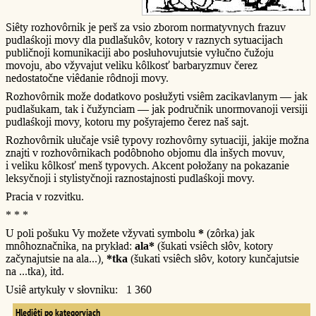
Siêty rozhovôrnik je perš za vsio zborom normatyvnych frazuv
pudlaśkoji movy dla pudlašukôv, kotory v raznych sytuacijach
publičnoji komunikaciji abo posłuhovujutsie vyłučno čužoju
movoju, abo vžyvajut veliku kôlkosť barbaryzmuv čerez
nedostatočne viêdanie rôdnoji movy.
Rozhovôrnik može dodatkovo posłužyti vsiêm zacikavlanym — jak
pudlašukam, tak i čužynciam — jak područnik unormovanoji versiji
pudlaśkoji movy, kotoru my pošyrajemo čerez naš sajt.
Rozhovôrnik ułučaje vsiê typovy rozhovôrny sytuaciji, jakije možna
znajti v rozhovôrnikach podôbnoho objomu dla inšych movuv,
i veliku kôlkosť menš typovych. Akcent połožany na pokazanie
leksyčnoji i stylistyčnoji raznostajnosti pudlaśkoji movy.
Pracia v rozvitku.
* * *
U poli pošuku Vy možete vžyvati symbolu
*
(zôrka) jak
mnôhoznačnika, na prykład:
ala*
(šukati vsiêch słôv, kotory
začynajutsie na ala...),
*tka
(šukati vsiêch słôv, kotory kunčajutsie
na ...tka), itd.
Usiê artykuły v słovniku: 1 360
Hlediêti po kategoryjach