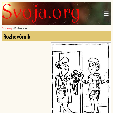
☰
Svoja.org
»
Rozhovôrnik
Rozhovôrnik