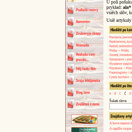
U poli pošuk
prykład:
ala*
Pudlaśki nazvy
vsiêch słôv, k
Usiê artykuły
Konverter
Hlediêti po ka
Zvukovyje skopy
Powitanie, zawiera
Pozdrowienia, życz
Hromada
Radość, zadowolen
Prośby — Prôśby
Rozkažu vam
Smutek, niezadowo
pravdu...
Opieprzanie i prze
Wyrażanie wątpli
Przysłowia — Prýk
Môj čeśki film
Frazeologizmy i i
Cytaty łacińskie —
Svoja biblijoteka
Hlediêti po lit
Blog Jana
A
B
C
Ć
D
Šukati słova
Zvežêteś z nami
Znajdiany arty
A bove maiore di
A capillis usqu