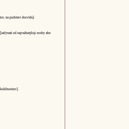
tuv, na pudstavi dosvidu].
[začynati od najvažniejšoji osoby abo
količnostiuv].