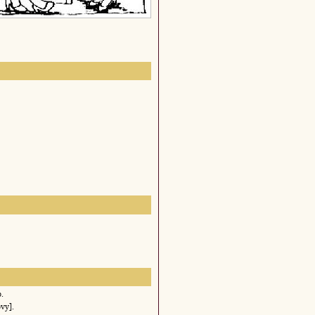
o.
vy].