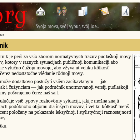
Svoja mova, svôj vybur, svôj los...
nik
nik
rnik je perš za vsio zborom normatyvnych frazuv pudlaśkoji movy
v, kotory v raznych sytuacijach publičnoji komunikaciji abo
ie vyłučno čužoju movoju, abo vžyvajut veliku kôlkosť
čerez nedostatočne viêdanie rôdnoji movy.
može dodatkovo posłužyti vsiêm zacikavlanym — jak
ak i čužynciam — jak područnik unormovanoji versiji pudlaśkoji
my pošyrajemo čerez naš sajt.
łučaje vsiê typovy rozhovôrny sytuaciji, jakije možna znajti
kach podôbnoho objomu dla inšych movuv, i veliku kôlkosť menš
ent połožany na pokazanie leksyčnoji i stylistyčnoji raznostajnosti
ovy.
tku.