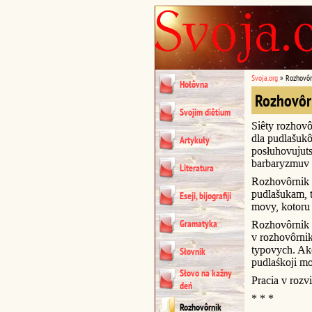
Svoja.org
»
Rozhovôr
Hołôvna
Rozhovôr
Svojim diêtium
Siêty rozhovô
dla pudlašukô
Artykuły
posłuhovujuts
barbaryzmuv 
Literatura
Rozhovôrnik 
pudlašukam, t
Eseji, bijografiji
movy, kotoru 
Gramatyka
Rozhovôrnik u
v rozhovôrni
typovych. Akc
Słovnik
pudlaśkoji m
Słovo na kažny
Pracia v rozvi
deń
* * *
Rozhovôrnik