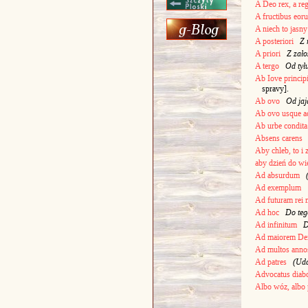
A Deo rex, a reg
A fructibus eor
A niech to jasny
A posteriori
Z 
A priori
Z zało
A tergo
Od tył
Ab Iove princi
spravy].
Ab ovo
Od jaj
Ab ovo usque a
Ab urbe condita
Absens carens
Aby chleb, to i 
aby dzień do wi
Ad absurdum
Ad exemplum
Ad futuram rei
Ad hoc
Do teg
Ad infinitum
D
Ad maiorem Dei
Ad multos anno
Ad patres
(Uda
Advocatus diabo
Albo wóz, albo