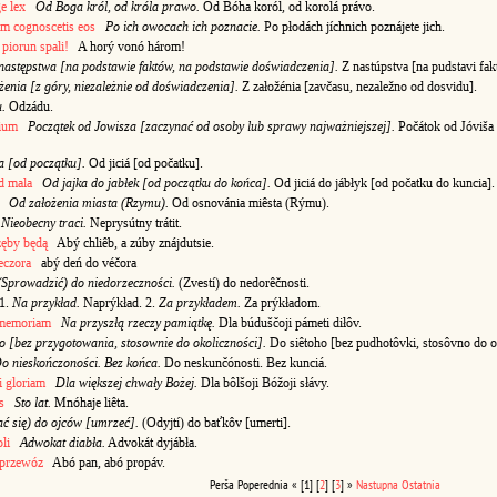
e lex
Od Boga król, od króla prawo.
Od Bóha koról, od korolá právo.
um cognoscetis eos
Po ich owocach ich poznacie.
Po płodách jíchnich poznájete jich.
 piorun spali!
A horý vonó három!
następstwa [na podstawie faktów, na podstawie doświadczenia].
Z nastúpstva [na pudstavi fak
żenia [z góry, niezależnie od doświadczenia].
Z załožénia [zavčasu, nezaležno od dosvidu].
u.
Odzádu.
pium
Początek od Jowisza [zaczynać od osoby lub sprawy najważniejszej].
Počátok od Jóviša 
a [od początku].
Od jiciá [od počatku].
d mala
Od jajka do jabłek [od początku do końca].
Od jiciá do jábłyk [od počatku do kuncia].
Od założenia miasta (Rzymu).
Od osnovánia miêsta (Rýmu).
Nieobecny traci.
Neprysútny trátit.
zęby będą
Abý chliêb, a zúby znájdutsie.
eczora
abý deń do véčora
(Sprowadzić) do niedorzeczności.
(Zvestí) do nedorêčnosti.
1.
Na przykład.
Naprýkład. 2.
Za przykładem.
Za prýkładom.
 memoriam
Na przyszłą rzeczy pamiątkę.
Dla búduščoji pámeti diłôv.
o [bez przygotowania, stosownie do okoliczności].
Do siêtoho [bez pudhotôvki, stosôvno do o
o nieskończoności. Bez końca.
Do neskunčónosti. Bez kunciá.
 gloriam
Dla większej chwały Bożej.
Dla bôlšoji Bóžoji słávy.
s
Sto lat.
Mnóhaje liêta.
ć się) do ojców [umrzeć].
(Odyjtí) do baťkôv [umerti].
li
Adwokat diabła.
Advokát dyjábła.
 przewóz
Abó pan, abó propáv.
Perša
Poperednia
«
[1]
[
2
]
[
3
]
»
Nastupna
Ostatnia