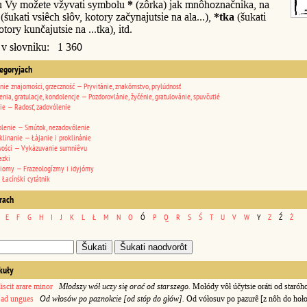
u Vy možete vžyvati symbolu
*
(zôrka) jak mnôhoznačnika, na
(šukati vsiêch słôv, kotory začynajutsie na ala...),
*tka
(šukati
otory kunčajutsie na ...tka), itd.
 v słovniku: 1 360
tegoryjach
nie znajomości, grzeczność — Pryvitánie, znakômstvo, prylúdnosť
enia, gratulacje, kondolencje — Pozdorovlánie, žyčénie, gratulovánie, spuvčutié
ie — Radosť, zadovólenie
lenie — Smútok, nezadovólenie
klinanie — Łájanie i proklinánie
wości — Vykázuvanie sumniêvu
azki
diomy — Frazeologízmy i idyjómy
 Łacínśki cytátnik
erach
E
F
G
H
I
J
K
L
Ł
M
N
O
Ó
P
Q
R
S
Ś
T
U
V
W
Y
Z
Ź
Ż
kuły
scit arare minor
Młodszy wół uczy się orać od starszego.
Mołódy vôł účytsie oráti od staróh
e ad ungues
Od włosów po paznokcie [od stóp do głów].
Od vółosuv po pazurê [z nôh do hoło