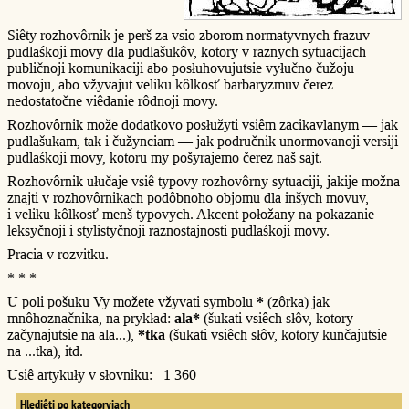
Siêty rozhovôrnik je perš za vsio zborom normatyvnych frazuv
pudlaśkoji movy dla pudlašukôv, kotory v raznych sytuacijach
publičnoji komunikaciji abo posłuhovujutsie vyłučno čužoju
movoju, abo vžyvajut veliku kôlkosť barbaryzmuv čerez
nedostatočne viêdanie rôdnoji movy.
Rozhovôrnik može dodatkovo posłužyti vsiêm zacikavlanym — jak
pudlašukam, tak i čužynciam — jak područnik unormovanoji versiji
pudlaśkoji movy, kotoru my pošyrajemo čerez naš sajt.
Rozhovôrnik ułučaje vsiê typovy rozhovôrny sytuaciji, jakije možna
znajti v rozhovôrnikach podôbnoho objomu dla inšych movuv,
i veliku kôlkosť menš typovych. Akcent połožany na pokazanie
leksyčnoji i stylistyčnoji raznostajnosti pudlaśkoji movy.
Pracia v rozvitku.
* * *
U poli pošuku Vy možete vžyvati symbolu
*
(zôrka) jak
mnôhoznačnika, na prykład:
ala*
(šukati vsiêch słôv, kotory
začynajutsie na ala...),
*tka
(šukati vsiêch słôv, kotory kunčajutsie
na ...tka), itd.
Usiê artykuły v słovniku: 1 360
Hlediêti po kategoryjach