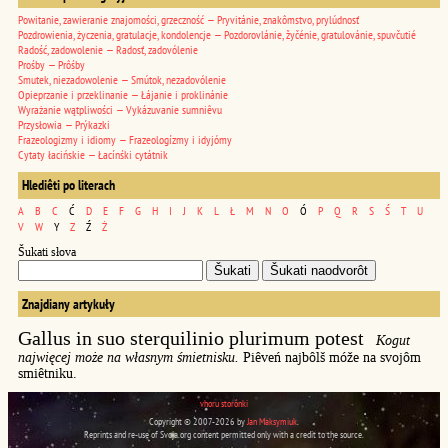
Powitanie, zawieranie znajomości, grzeczność — Pryvitánie, znakômstvo, prylúdnosť
Pozdrowienia, życzenia, gratulacje, kondolencje — Pozdorovlánie, žyčénie, gratulovánie, spuvčutié
Radość, zadowolenie — Radosť, zadovólenie
Prośby — Prôśby
Smutek, niezadowolenie — Smútok, nezadovólenie
Opieprzanie i przeklinanie — Łájanie i proklinánie
Wyrażanie wątpliwości — Vykázuvanie sumniêvu
Przysłowia — Prýkazki
Frazeologizmy i idiomy — Frazeologízmy i idyjómy
Cytaty łacińskie — Łacínśki cytátnik
Hlediêti po literach
A
B
C
Ć
D
E
F
G
H
I
J
K
L
Ł
M
N
O
Ó
P
Q
R
S
Ś
T
U
V
W
Y
Z
Ź
Ż
Šukati słova
Znajdiany artykuły
Gallus in suo sterquilinio plurimum potest
Kogut
najwięcej może na własnym śmietnisku.
Piêveń najbôlš móže na svojôm
smiêtniku.
vhoru storônki
Copyright © 2007-2026 by
Jan Maksymiuk
.
Reprints and re-use of Svoja.org content permitted only with a credit to the source.