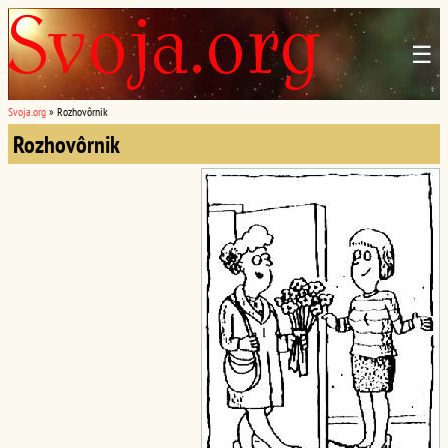
☰
Svoja.org
»
Rozhovôrnik
Rozhovôrnik