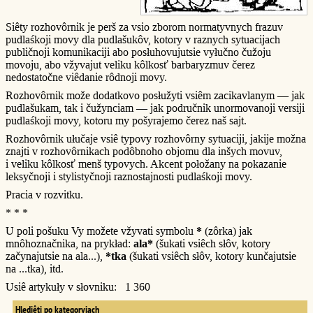
Siêty rozhovôrnik je perš za vsio zborom normatyvnych frazuv
pudlaśkoji movy dla pudlašukôv, kotory v raznych sytuacijach
publičnoji komunikaciji abo posłuhovujutsie vyłučno čužoju
movoju, abo vžyvajut veliku kôlkosť barbaryzmuv čerez
nedostatočne viêdanie rôdnoji movy.
Rozhovôrnik može dodatkovo posłužyti vsiêm zacikavlanym — jak
pudlašukam, tak i čužynciam — jak područnik unormovanoji versiji
pudlaśkoji movy, kotoru my pošyrajemo čerez naš sajt.
Rozhovôrnik ułučaje vsiê typovy rozhovôrny sytuaciji, jakije možna
znajti v rozhovôrnikach podôbnoho objomu dla inšych movuv,
i veliku kôlkosť menš typovych. Akcent połožany na pokazanie
leksyčnoji i stylistyčnoji raznostajnosti pudlaśkoji movy.
Pracia v rozvitku.
* * *
U poli pošuku Vy možete vžyvati symbolu
*
(zôrka) jak
mnôhoznačnika, na prykład:
ala*
(šukati vsiêch słôv, kotory
začynajutsie na ala...),
*tka
(šukati vsiêch słôv, kotory kunčajutsie
na ...tka), itd.
Usiê artykuły v słovniku: 1 360
Hlediêti po kategoryjach