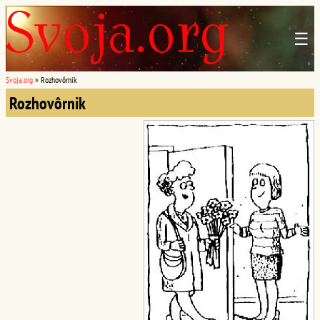
☰
Svoja.org
»
Rozhovôrnik
Rozhovôrnik