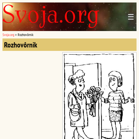
☰
Svoja.org
»
Rozhovôrnik
Rozhovôrnik