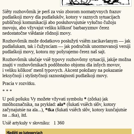
Siêty rozhovôrnik je perš za vsio zborom normatyvnych frazuv
pudlaśkoji movy dla pudlašukôv, kotory v raznych sytuacijach
publičnoji komunikaciji abo posłuhovujutsie vyłučno čužoju
movoju, abo vžyvajut veliku kôlkosť barbaryzmuv čerez
nedostatočne viêdanie rôdnoji movy.
Rozhovôrnik može dodatkovo posłužyti vsiêm zacikavlanym — jak
pudlašukam, tak i čužynciam — jak područnik unormovanoji versiji
pudlaśkoji movy, kotoru my pošyrajemo čerez naš sajt.
Rozhovôrnik ułučaje vsiê typovy rozhovôrny sytuaciji, jakije možna
znajti v rozhovôrnikach podôbnoho objomu dla inšych movuv,
i veliku kôlkosť menš typovych. Akcent połožany na pokazanie
leksyčnoji i stylistyčnoji raznostajnosti pudlaśkoji movy.
Pracia v rozvitku.
* * *
U poli pošuku Vy možete vžyvati symbolu
*
(zôrka) jak
mnôhoznačnika, na prykład:
ala*
(šukati vsiêch słôv, kotory
začynajutsie na ala...),
*tka
(šukati vsiêch słôv, kotory kunčajutsie
na ...tka), itd.
Usiê artykuły v słovniku: 1 360
Hlediêti po kategoryjach