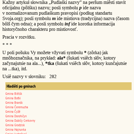
Kažny artykuł słownika „Pudlaśki nazvy” na peršum miêsti stavit
oficijalnu (pôlśku) nazvu; posli symbolu
p
ide nazva
v normalizovanum pudlaśkum pravopisi (podług standartu
Svoja.org); posli symbolu
m
ide mistiova (tradycijna) nazva (časom
bôlš čym odna); a posli symbolu
inf
ide korotka informacija
historyčnoho charakteru pro mistiovosť.
Pracia v rozvitku.
* * *
U poli pošuku Vy možete vžyvati symbolu
*
(zôrka) jak
mnôhoznačnika, na prykład:
ala*
(šukati vsiêch słôv, kotory
začynajutsie na ala...),
*tka
(šukati vsiêch słôv, kotory kunčajutsie
na ...tka), itd.
Usiê nazvy v słovniku: 282
Hlediêti po gminach
Gmina Biêlśk
Gmina Boťki
Gmina Branśk
Gmina Čeremucha
Gmina Čyžê
Gmina Dorohičyn
Gmina Dubičy Cerkovny
Gmina Grodzisk
Gmina Hajnuvka
Gmina Juchnôveć