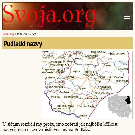
☰
Svoja.org
»
Pudlaśki nazvy
Pudlaśki nazvy
U siêtum rozdiêli my probujemo zobrati jak najbôlšu kôlkosť
tradycijnych nazvuv mistiovostiuv na Pudlašy.