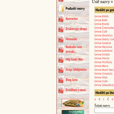
Usiê nazvy v
Pudlaśki nazvy
Hlediêti po gm
Gmina Biêlśk
Konverter
Gmina Boťki
Gmina Branśk
Gmina Čeremucha
Zvukovyje skopy
Gmina Čyžê
Gmina Dorohičyn
Hromada
Gmina Dubičy Cer
Gmina Grodzisk
Rozkažu vam
Gmina Hajnuvka
Gmina Juchnôveć
pravdu...
Gmina Kliščeli
Gmina Melnik
Môj čeśki film
Gmina Miliêčyčy
Gmina Narva
Svoja biblijoteka
Gmina Nureć-Staci
Gmina Simjatyčy
Gmina Vôrla
Blog Jana
Gmina Vyški
Gmina Zabłudôvje
Zvežêteś z nami
Hlediêti po lit
A
B
C
Ć
D
Šukati nazvu