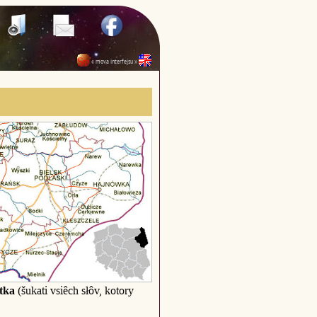
« mova interfejsu »
tka
(šukati vsiêch słôv, kotory