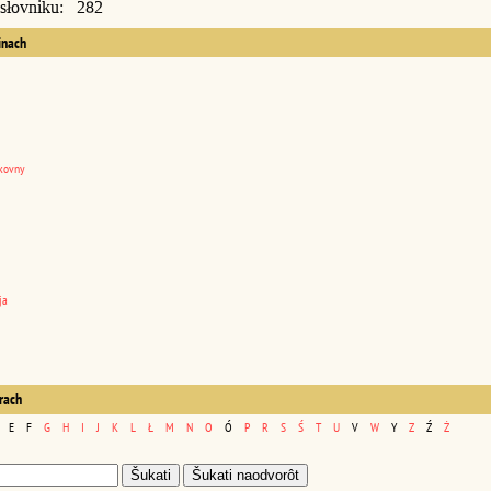
 słovniku: 282
inach
kovny
ja
erach
E
F
G
H
I
J
K
L
Ł
M
N
O
Ó
P
R
S
Ś
T
U
V
W
Y
Z
Ź
Ż