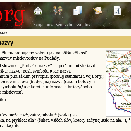
Svoja mova, svôj vybur, svôj los...
 nazvy
nazvy
iêli my probujemo zobrati jak najbôlšu kôlkosť
nazvuv mistiovostiuv na Pudlašy.
 słownika „Pudlaśki nazvy” na peršum miêsti stavit
ôlśku) nazvu; posli symbolu
p
ide nazva
num pudlaśkum pravopisi (podług standartu Svoja.org);
u
m
ide mistiova (tradycijna) nazva (časom bôlš čym
i symbolu
inf
ide korotka informacija historyčnoho
o mistiovosť.
tku.
u Vy možete vžyvati symbolu
*
(zôrka) jak
a, na prykład:
ala*
(šukati vsiêch słôv, kotory začynajutsie na ala...),
*
...tka), itd.