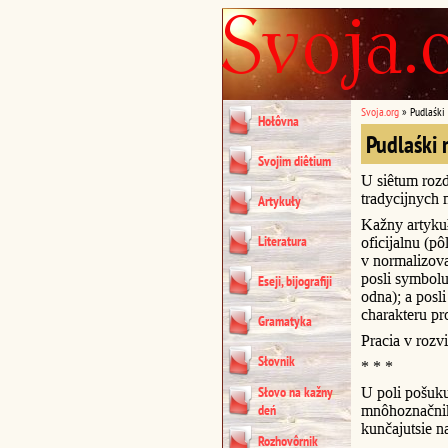
Svoja.org
»
Pudlaśki
Hołôvna
Pudlaśki 
Svojim diêtium
U siêtum rozd
tradycijnych 
Artykuły
Kažny artykuł
Literatura
oficijalnu (p
v normalizova
posli symbol
Eseji, bijografiji
odna); a posl
charakteru pr
Gramatyka
Pracia v rozvi
Słovnik
* * *
Słovo na kažny
U poli pošuk
deń
mnôhoznačnik
kunčajutsie na 
Rozhovôrnik