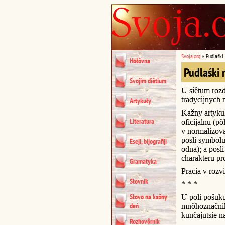
Svoja.org
»
Pudlaśki
Hołôvna
Pudlaśki 
Svojim diêtium
U siêtum rozd
tradycijnych 
Artykuły
Kažny artykuł
Literatura
oficijalnu (p
v normalizova
posli symbol
Eseji, bijografiji
odna); a posl
charakteru pr
Gramatyka
Pracia v rozvi
Słovnik
* * *
Słovo na kažny
U poli pošuk
deń
mnôhoznačnik
kunčajutsie na 
Rozhovôrnik