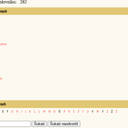
 słovniku: 282
inach
kovny
ja
erach
E
F
G
H
I
J
K
L
Ł
M
N
O
Ó
P
R
S
Ś
T
U
V
W
Y
Z
Ź
Ż