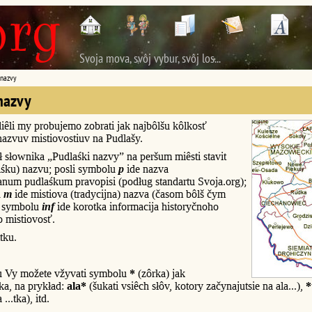
Svoja mova, svôj vybur, svôj los...
 nazvy
nazvy
iêli my probujemo zobrati jak najbôlšu kôlkosť
nazvuv mistiovostiuv na Pudlašy.
 słownika „Pudlaśki nazvy” na peršum miêsti stavit
ôlśku) nazvu; posli symbolu
p
ide nazva
num pudlaśkum pravopisi (podług standartu Svoja.org);
u
m
ide mistiova (tradycijna) nazva (časom bôlš čym
i symbolu
inf
ide korotka informacija historyčnoho
o mistiovosť.
tku.
u Vy možete vžyvati symbolu
*
(zôrka) jak
a, na prykład:
ala*
(šukati vsiêch słôv, kotory začynajutsie na ala...),
*
...tka), itd.