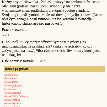
Kažny artykuł słownika „Pudlaśki nazvy” na peršum miêsti stavit
oficijalnu (pôlśku) nazvu; posli symbolu
p
ide nazva
v normalizovanum pudlaśkum pravopisi (podług standartu
Svoja.org); posli symbolu
m
ide mistiova (tradycijna) nazva (časom
bôlš čym odna); a posli symbolu
inf
ide korotka informacija
historyčnoho charakteru pro mistiovosť.
Pracia v rozvitku.
* * *
U poli pošuku Vy možete vžyvati symbolu
*
(zôrka) jak
mnôhoznačnika, na prykład:
ala*
(šukati vsiêch słôv, kotory
začynajutsie na ala...),
*tka
(šukati vsiêch słôv, kotory kunčajutsie
na ...tka), itd.
Usiê nazvy v słovniku: 282
Hlediêti po gminach
Gmina Biêlśk
Gmina Boťki
Gmina Branśk
Gmina Čeremucha
Gmina Čyžê
Gmina Dorohičyn
Gmina Dubičy Cerkovny
Gmina Grodzisk
Gmina Hajnuvka
Gmina Juchnôveć