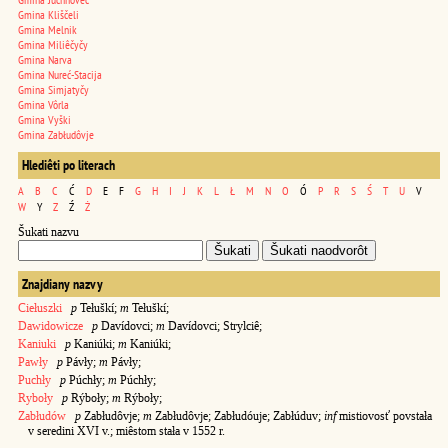
Gmina Kliščeli
Gmina Melnik
Gmina Miliêčyčy
Gmina Narva
Gmina Nureć-Stacija
Gmina Simjatyčy
Gmina Vôrla
Gmina Vyški
Gmina Zabłudôvje
Hlediêti po literach
A
B
C
Ć
D
E
F
G
H
I
J
K
L
Ł
M
N
O
Ó
P
R
S
Ś
T
U
V
W
Y
Z
Ź
Ż
Šukati nazvu
Znajdiany nazvy
Ciełuszki
p
Tełuškí;
m
Tełuškí;
Dawidowicze
p
Davídovci;
m
Davídovci; Strylciê;
Kaniuki
p
Kaniúki;
m
Kaniúki;
Pawły
p
Pávły;
m
Pávły;
Puchły
p
Púchły;
m
Púchły;
Ryboły
p
Rýboły;
m
Rýboły;
Zabłudów
p
Zabłudôvje;
m
Zabłudôvje; Zabłudóuje; Zabłúduv;
inf
mistiovosť povstała
v seredini XVI v.; miêstom stała v 1552 r.