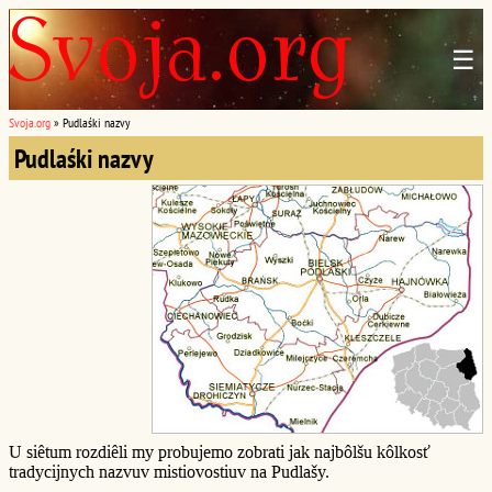
☰
Svoja.org
»
Pudlaśki nazvy
Pudlaśki nazvy
U siêtum rozdiêli my probujemo zobrati jak najbôlšu kôlkosť
tradycijnych nazvuv mistiovostiuv na Pudlašy.