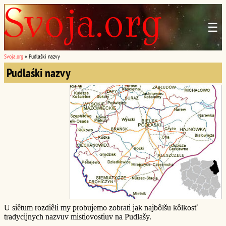
☰
Svoja.org
»
Pudlaśki nazvy
Pudlaśki nazvy
U siêtum rozdiêli my probujemo zobrati jak najbôlšu kôlkosť
tradycijnych nazvuv mistiovostiuv na Pudlašy.