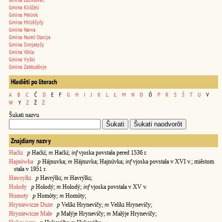
Gmina Kliščeli
Gmina Melnik
Gmina Miliêčyčy
Gmina Narva
Gmina Nureć-Stacija
Gmina Simjatyčy
Gmina Vôrla
Gmina Vyški
Gmina Zabłudôvje
Hlediêti po literach
A
B
C
Ć
D
E
F
G
H
I
J
K
L
Ł
M
N
O
Ó
P
R
S
Ś
T
U
V
W
Y
Z
Ź
Ż
Šukati nazvu
Znajdiany nazvy
Haćki
p
Haćkí;
m
Haćkí;
inf
vjoska povstała pered 1536 r.
Hajnówka
p
Hájnuvka;
m
Hájnuvka; Hajnúvka;
inf
vjoska povstała v XVI v.; miêstom
stała v 1951 r.
Hawryłki
p
Havrýłki;
m
Havrýłki;
Hołody
p
Hołodý;
m
Hołodý;
inf
vjoska povstała v XV v.
Homoty
p
Homóty;
m
Homóty;
Hryniewicze Duże
p
Velíki Hrynevíčy;
m
Velíki Hrynevíčy;
Hryniewicze Małe
p
Małýje Hrynevíčy;
m
Małýje Hrynevíčy;