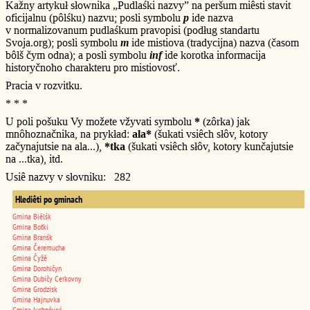
Kažny artykuł słownika „Pudlaśki nazvy” na peršum miêsti stavit
oficijalnu (pôlśku) nazvu; posli symbolu
p
ide nazva
v normalizovanum pudlaśkum pravopisi (podług standartu
Svoja.org); posli symbolu
m
ide mistiova (tradycijna) nazva (časom
bôlš čym odna); a posli symbolu
inf
ide korotka informacija
historyčnoho charakteru pro mistiovosť.
Pracia v rozvitku.
* * *
U poli pošuku Vy možete vžyvati symbolu
*
(zôrka) jak
mnôhoznačnika, na prykład:
ala*
(šukati vsiêch słôv, kotory
začynajutsie na ala...),
*tka
(šukati vsiêch słôv, kotory kunčajutsie
na ...tka), itd.
Usiê nazvy v słovniku: 282
Hlediêti po gminach
Gmina Biêlśk
Gmina Boťki
Gmina Branśk
Gmina Čeremucha
Gmina Čyžê
Gmina Dorohičyn
Gmina Dubičy Cerkovny
Gmina Grodzisk
Gmina Hajnuvka
Gmina Juchnôveć