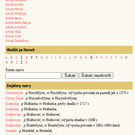
Gmina Kliščeli
Gmina Melnik
Gmina Miliêčyčy
Gmina Narva
Gmina Nureć-Stacija
Gmina Simjatyčy
Gmina Vôrla
Gmina Vyški
Gmina Zabłudôvje
Hlediêti po literach
A
B
C
Ć
D
E
F
G
H
I
J
K
L
Ł
M
N
O
Ó
P
R
S
Ś
T
U
V
W
Y
Z
Ź
Ż
Šukati nazvu
Znajdiany nazvy
Gorodczyno
p
Horódčyno;
m
Horódčyno;
inf
vjoska povstała ne puzniêj jak u 1575 r.
Górny Gród
p
Hurynôvščyna;
m
Hurynôvščyna;
Grabarka
p
Hrábarka;
m
Hrábarka; peršy zhadki v 1717 r.
Grabarka
p
Hrábarka;
m
Hrábarka;
Grabowiec
p
Hrábuveć;
m
Hrábuveć;
Grabowiec
p
Hrábuveć;
m
Hráboveć;
inf
perša zhadka v 1568 r.
Gradoczno
p
Hradóčyno;
m
Hradóčyno;
inf
vjoska povstała v 1661-1664 litach.
Gredele
p
Hredeliê;
m
Hredeliê;