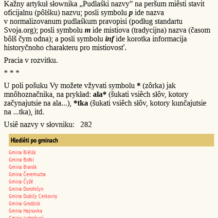
Kažny artykuł słownika „Pudlaśki nazvy” na peršum miêsti stavit
oficijalnu (pôlśku) nazvu; posli symbolu
p
ide nazva
v normalizovanum pudlaśkum pravopisi (podług standartu
Svoja.org); posli symbolu
m
ide mistiova (tradycijna) nazva (časom
bôlš čym odna); a posli symbolu
inf
ide korotka informacija
historyčnoho charakteru pro mistiovosť.
Pracia v rozvitku.
* * *
U poli pošuku Vy možete vžyvati symbolu
*
(zôrka) jak
mnôhoznačnika, na prykład:
ala*
(šukati vsiêch słôv, kotory
začynajutsie na ala...),
*tka
(šukati vsiêch słôv, kotory kunčajutsie
na ...tka), itd.
Usiê nazvy v słovniku: 282
Hlediêti po gminach
Gmina Biêlśk
Gmina Boťki
Gmina Branśk
Gmina Čeremucha
Gmina Čyžê
Gmina Dorohičyn
Gmina Dubičy Cerkovny
Gmina Grodzisk
Gmina Hajnuvka
Gmina Juchnôveć