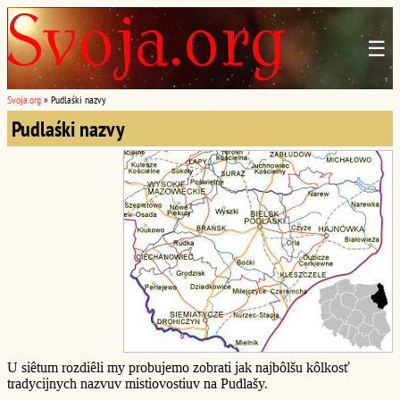
☰
Svoja.org
»
Pudlaśki nazvy
Pudlaśki nazvy
U siêtum rozdiêli my probujemo zobrati jak najbôlšu kôlkosť
tradycijnych nazvuv mistiovostiuv na Pudlašy.