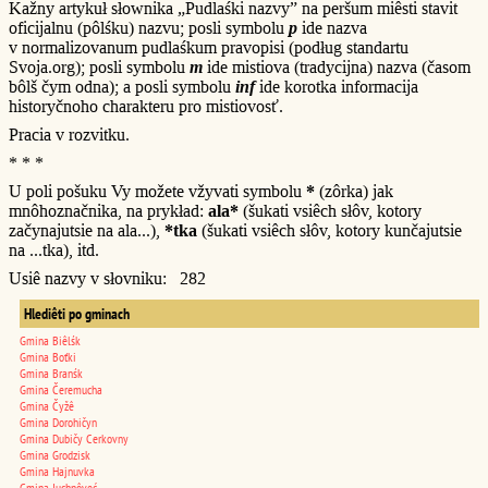
Kažny artykuł słownika „Pudlaśki nazvy” na peršum miêsti stavit
oficijalnu (pôlśku) nazvu; posli symbolu
p
ide nazva
v normalizovanum pudlaśkum pravopisi (podług standartu
Svoja.org); posli symbolu
m
ide mistiova (tradycijna) nazva (časom
bôlš čym odna); a posli symbolu
inf
ide korotka informacija
historyčnoho charakteru pro mistiovosť.
Pracia v rozvitku.
* * *
U poli pošuku Vy možete vžyvati symbolu
*
(zôrka) jak
mnôhoznačnika, na prykład:
ala*
(šukati vsiêch słôv, kotory
začynajutsie na ala...),
*tka
(šukati vsiêch słôv, kotory kunčajutsie
na ...tka), itd.
Usiê nazvy v słovniku: 282
Hlediêti po gminach
Gmina Biêlśk
Gmina Boťki
Gmina Branśk
Gmina Čeremucha
Gmina Čyžê
Gmina Dorohičyn
Gmina Dubičy Cerkovny
Gmina Grodzisk
Gmina Hajnuvka
Gmina Juchnôveć