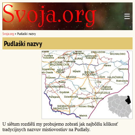
☰
Svoja.org
»
Pudlaśki nazvy
Pudlaśki nazvy
U siêtum rozdiêli my probujemo zobrati jak najbôlšu kôlkosť
tradycijnych nazvuv mistiovostiuv na Pudlašy.