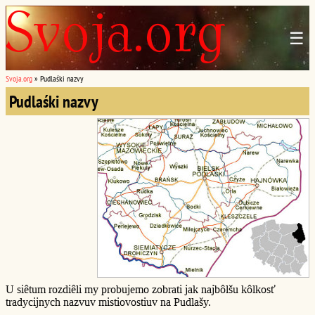
☰
Svoja.org
»
Pudlaśki nazvy
Pudlaśki nazvy
U siêtum rozdiêli my probujemo zobrati jak najbôlšu kôlkosť
tradycijnych nazvuv mistiovostiuv na Pudlašy.