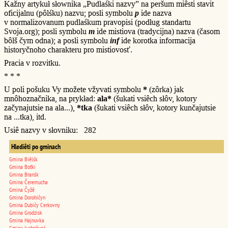
Kažny artykuł słownika „Pudlaśki nazvy” na peršum miêsti stavit
oficijalnu (pôlśku) nazvu; posli symbolu
p
ide nazva
v normalizovanum pudlaśkum pravopisi (podług standartu
Svoja.org); posli symbolu
m
ide mistiova (tradycijna) nazva (časom
bôlš čym odna); a posli symbolu
inf
ide korotka informacija
historyčnoho charakteru pro mistiovosť.
Pracia v rozvitku.
* * *
U poli pošuku Vy možete vžyvati symbolu
*
(zôrka) jak
mnôhoznačnika, na prykład:
ala*
(šukati vsiêch słôv, kotory
začynajutsie na ala...),
*tka
(šukati vsiêch słôv, kotory kunčajutsie
na ...tka), itd.
Usiê nazvy v słovniku: 282
Hlediêti po gminach
Gmina Biêlśk
Gmina Boťki
Gmina Branśk
Gmina Čeremucha
Gmina Čyžê
Gmina Dorohičyn
Gmina Dubičy Cerkovny
Gmina Grodzisk
Gmina Hajnuvka
Gmina Juchnôveć