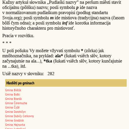
Kažny artykuł słownika „Pudlaśki nazvy” na peršum miêsti stavit
oficijalnu (pôlśku) nazvu; posli symbolu
p
ide nazva
v normalizovanum pudlaśkum pravopisi (podług standartu
Svoja.org); posli symbolu
m
ide mistiova (tradycijna) nazva (časom
bôlš čym odna); a posli symbolu
inf
ide korotka informacija
historyčnoho charakteru pro mistiovosť.
Pracia v rozvitku.
* * *
U poli pošuku Vy možete vžyvati symbolu
*
(zôrka) jak
mnôhoznačnika, na prykład:
ala*
(šukati vsiêch słôv, kotory
začynajutsie na ala...),
*tka
(šukati vsiêch słôv, kotory kunčajutsie
na ...tka), itd.
Usiê nazvy v słovniku: 282
Hlediêti po gminach
Gmina Biêlśk
Gmina Boťki
Gmina Branśk
Gmina Čeremucha
Gmina Čyžê
Gmina Dorohičyn
Gmina Dubičy Cerkovny
Gmina Grodzisk
Gmina Hajnuvka
Gmina Juchnôveć