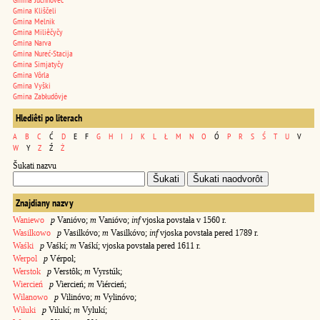
Gmina Kliščeli
Gmina Melnik
Gmina Miliêčyčy
Gmina Narva
Gmina Nureć-Stacija
Gmina Simjatyčy
Gmina Vôrla
Gmina Vyški
Gmina Zabłudôvje
Hlediêti po literach
A
B
C
Ć
D
E
F
G
H
I
J
K
L
Ł
M
N
O
Ó
P
R
S
Ś
T
U
V
W
Y
Z
Ź
Ż
Šukati nazvu
Znajdiany nazvy
Waniewo
p
Vanióvo;
m
Vanióvo;
inf
vjoska povstała v 1560 r.
Wasilkowo
p
Vasilkóvo;
m
Vasilkóvo;
inf
vjoska povstała pered 1789 r.
Waśki
p
Vaśkí;
m
Vaśkí;
vjoska povstała pered 1611 r.
Werpol
p
Vérpol;
Werstok
p
Verstôk;
m
Vyrstúk;
Wiercień
p
Viercień;
m
Viércień;
Wilanowo
p
Vilinóvo;
m
Vylinóvo;
Wiluki
p
Vilukí;
m
Vylukí;