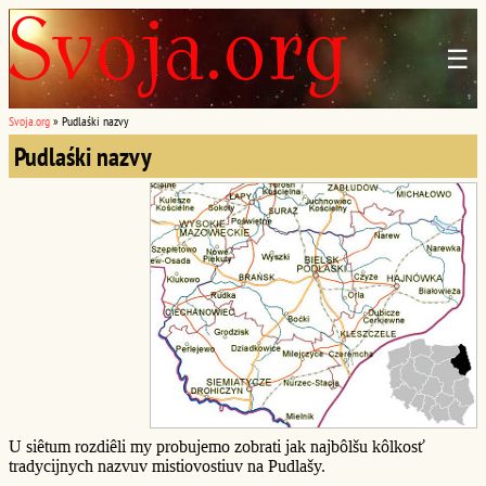
☰
Svoja.org
»
Pudlaśki nazvy
Pudlaśki nazvy
U siêtum rozdiêli my probujemo zobrati jak najbôlšu kôlkosť
tradycijnych nazvuv mistiovostiuv na Pudlašy.