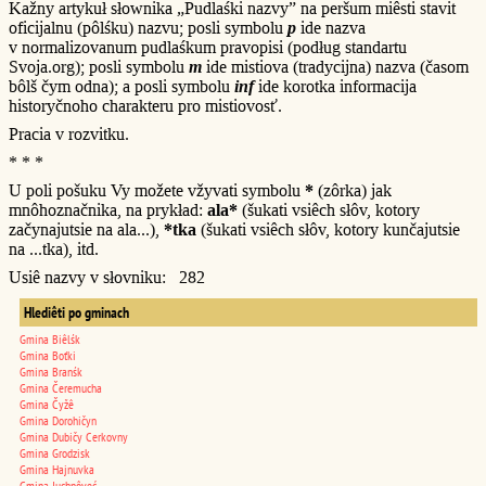
Kažny artykuł słownika „Pudlaśki nazvy” na peršum miêsti stavit
oficijalnu (pôlśku) nazvu; posli symbolu
p
ide nazva
v normalizovanum pudlaśkum pravopisi (podług standartu
Svoja.org); posli symbolu
m
ide mistiova (tradycijna) nazva (časom
bôlš čym odna); a posli symbolu
inf
ide korotka informacija
historyčnoho charakteru pro mistiovosť.
Pracia v rozvitku.
* * *
U poli pošuku Vy možete vžyvati symbolu
*
(zôrka) jak
mnôhoznačnika, na prykład:
ala*
(šukati vsiêch słôv, kotory
začynajutsie na ala...),
*tka
(šukati vsiêch słôv, kotory kunčajutsie
na ...tka), itd.
Usiê nazvy v słovniku: 282
Hlediêti po gminach
Gmina Biêlśk
Gmina Boťki
Gmina Branśk
Gmina Čeremucha
Gmina Čyžê
Gmina Dorohičyn
Gmina Dubičy Cerkovny
Gmina Grodzisk
Gmina Hajnuvka
Gmina Juchnôveć