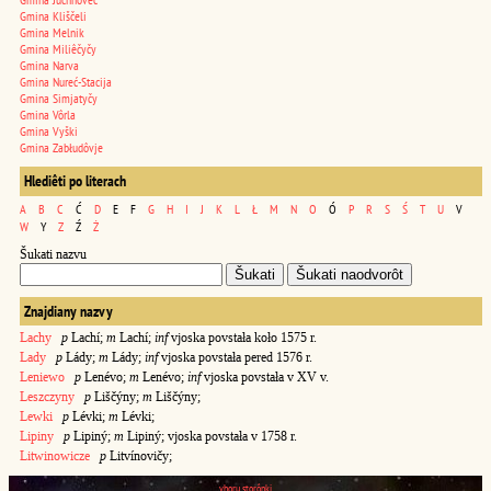
Gmina Kliščeli
Gmina Melnik
Gmina Miliêčyčy
Gmina Narva
Gmina Nureć-Stacija
Gmina Simjatyčy
Gmina Vôrla
Gmina Vyški
Gmina Zabłudôvje
Hlediêti po literach
A
B
C
Ć
D
E
F
G
H
I
J
K
L
Ł
M
N
O
Ó
P
R
S
Ś
T
U
V
W
Y
Z
Ź
Ż
Šukati nazvu
Znajdiany nazvy
Lachy
p
Lachí;
m
Lachí;
inf
vjoska povstała koło 1575 r.
Lady
p
Lády;
m
Lády;
inf
vjoska povstała pered 1576 r.
Leniewo
p
Lenévo;
m
Lenévo;
inf
vjoska povstała v XV v.
Leszczyny
p
Liščýny;
m
Liščýny;
Lewki
p
Lévki;
m
Lévki;
Lipiny
p
Lipiný;
m
Lipiný; vjoska povstała v 1758 r.
Litwinowicze
p
Litvínovičy;
vhoru storônki