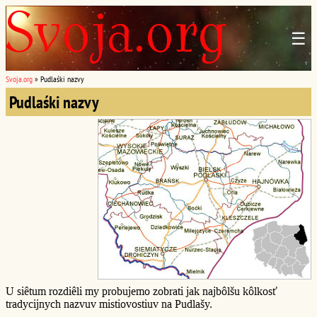
☰
Svoja.org
»
Pudlaśki nazvy
Pudlaśki nazvy
U siêtum rozdiêli my probujemo zobrati jak najbôlšu kôlkosť
tradycijnych nazvuv mistiovostiuv na Pudlašy.